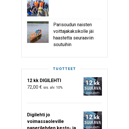
Parisoudun naisten
voittajakaksikolle jäi
haastetta seuraaviin
soutuihin
TUOTTEET
12 kk DIGILEHTI
72,00
€
sis. alv. 10%
Digilehti jo
voimassaoleville
paperilehden kesto- ja