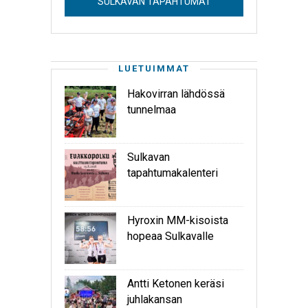
SULKAVAN TAPAHTUMAT
LUETUIMMAT
Hakovirran lähdössä
tunnelmaa
Sulkavan
tapahtumakalenteri
Hyroxin MM-kisoista
hopeaa Sulkavalle
Antti Ketonen keräsi
juhlakansan