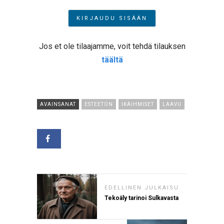
Jos et ole tilaajamme, voit tehdä tilauksen
täältä
AVAINSANAT
ESTEETÖN
IKÄIHMISET
LAAVU
EDELLINEN JULKAISU
Tekoäly tarinoi Sulkavasta