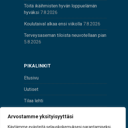
Töitä ikäihmisten hyvän loppuelämän
hyväksi
7.8.2026
Koulutaival alkaa ensi viikolla
7.8.2026
Terveysaseman tiloista neuvotellaan pian
5.8.2026
PIKALINKIT
Etusivu
Uutiset
Tilaa lehti
Yhteystiedot
Arvostamme yksityisyyttäsi
Digilehti
Käytämme evästeitä selauskokemuksesi parantamiseksi,