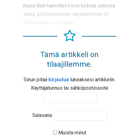
Kaisa Ralli harmitteli kovin kylmää sateista
säätä, sillä kymmenen vapaaehtoista oli
valmistautunut tuomaan
Tämä artikkeli on
tilaajillemme.
Sinun pitää
kirjautua
lukeaksesi artikkelin.
Käyttäjätunnus tai sähköpostiosoite
Salasana
Muista minut