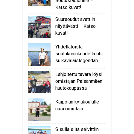
Soutustadionille –
Katso kuvat!
Suursoudut avattiin
näyttävästi – Katso
kuvat!
Yhdellätoista
soutukuninkuudella ohi
sulkavalaislegendan
Lahjoitettu tavara löysi
omistajan Palsanmäen
huutokaupassa
Kaipolan kyläkoululle
uusi omistaja
Sisulla siitä selvittiin