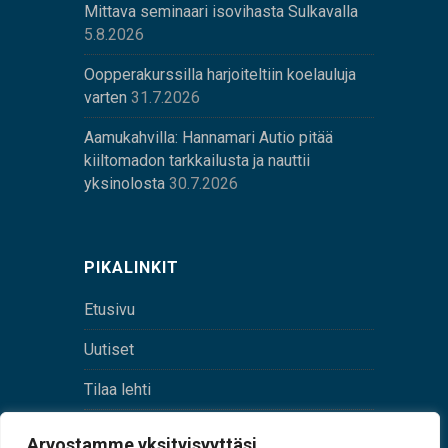
Mittava seminaari isovihasta Sulkavalla
5.8.2026
Oopperakurssilla harjoiteltiin koelauluja
varten
31.7.2026
Aamukahvilla: Hannamari Autio pitää
kiiltomadon tarkkailusta ja nauttii
yksinolosta
30.7.2026
PIKALINKIT
Etusivu
Uutiset
Tilaa lehti
Yhteystiedot
Arvostamme yksityisyyttäsi