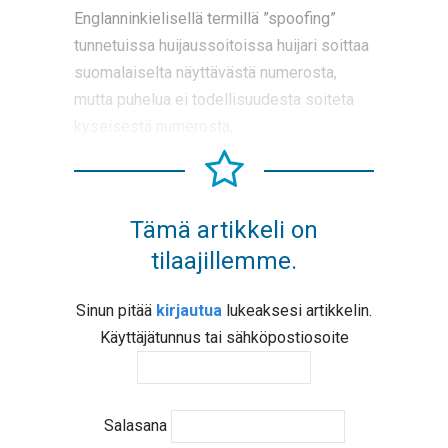
Englanninkielisellä termillä ”spoofing”
tunnetuissa huijaussoitoissa huijari soittaa
suomalaiselta näyttävästä numerosta,
mutta puhelua ei todellisuudesta soiteta
kyseisestä numerosta,
Tämä artikkeli on
tilaajillemme.
Sinun pitää
kirjautua
lukeaksesi artikkelin.
Käyttäjätunnus tai sähköpostiosoite
Salasana