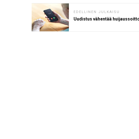
EDELLINEN JULKAISU
Uudistus vähentää huijaussoitt