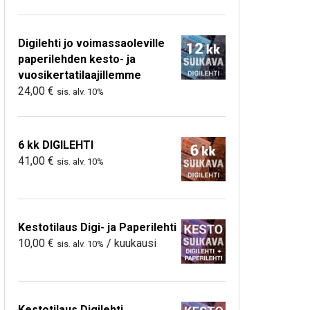
Digilehti jo voimassaoleville
paperilehden kesto- ja
vuosikertatilaajillemme
24,00
€
sis. alv. 10%
6 kk DIGILEHTI
41,00
€
sis. alv. 10%
Kestotilaus Digi- ja Paperilehti
10,00
€
/ kuukausi
sis. alv. 10%
Kestotilaus Digilehti