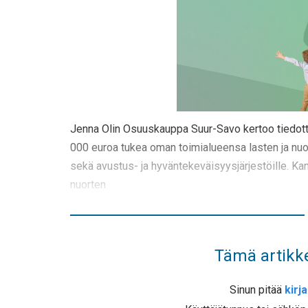
Jenna Olin Osuuskauppa Suur-Savo kertoo tiedot
000 euroa tukea oman toimialueensa lasten ja nuorte
sekä avustus- ja hyväntekeväisyysjärjestöille. Ka
nuorten
Tämä artikke
Sinun pitää
kirj