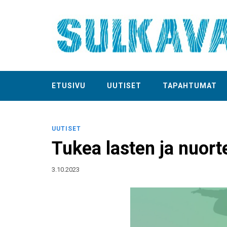
ETUSIVU
UUTISET
TAPAHTUMAT
UUTISET
Tukea lasten ja nuort
3.10.2023