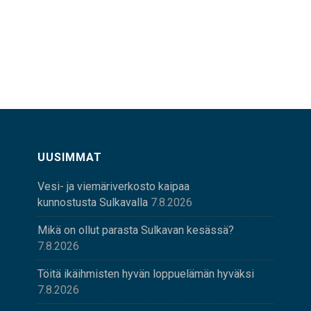
UUSIMMAT
Vesi- ja viemäriverkosto kaipaa
kunnostusta Sulkavalla
7.8.2026
Mikä on ollut parasta Sulkavan kesässä?
7.8.2026
Töitä ikäihmisten hyvän loppuelämän hyväksi
7.8.2026