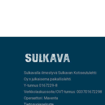
Sulkavalla ilmestyvä Sulkavan Kotiseutulehti
Oy:n julkaisema paikallislehti.
Y-tunnus 0167229-8
Verkkolaskuosoite/OVT-tunnus: 003701672298
Operaattori: Maventa
Tietosuojaseloste