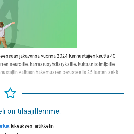
teessaan jakavansa vuonna 2024 Kannustajien kautta 40
n seuroille, harrastusyhdistyksille, kulttuuritoimijoille
nnustajiin valitaan hakemusten perusteella 25 lasten sekä
li on tilaajillemme.
autua
lukeaksesi artikkelin.