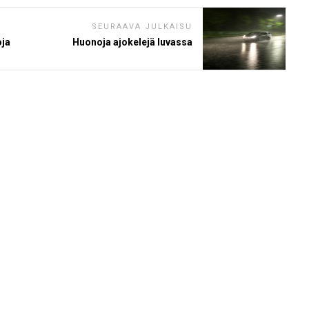
SEURAAVA JULKAISU
oja
Huonoja ajokelejä luvassa