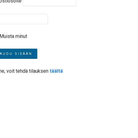
ostiosoite
Muista minut
me, voit tehdä tilauksen
täältä