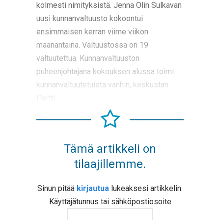
kolmesti nimityksistä. Jenna Olin Sulkavan
uusi kunnanvaltuusto kokoontui
ensimmäisen kerran viime viikon
maanantaina. Valtuustossa on 19
valtuutettua. Kunnanvaltuuston
puheenjohtajana kokouksen alussa toimi
kunnanvaltuutetuista vanhin, keskustan
Pertti
Tämä artikkeli on
tilaajillemme.
Sinun pitää
kirjautua
lukeaksesi artikkelin.
Käyttäjätunnus tai sähköpostiosoite