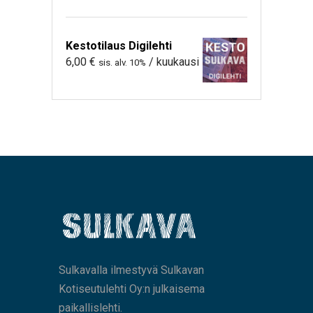
Kestotilaus Digilehti
6,00
€
/ kuukausi
sis. alv. 10%
Sulkavalla ilmestyvä Sulkavan
Kotiseutulehti Oy:n julkaisema
paikallislehti.