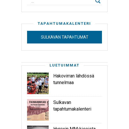
TAPAHTUMAKALENTERI
SULKAVAN TAPAHTUMAT
LUETUIMMAT
Hakovirran lähdössä
tunnelmaa
Sulkavan
tapahtumakalenteri
Hyroxin MM-kisoista