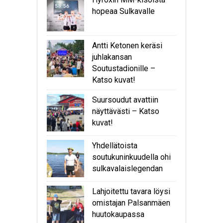
hopeaa Sulkavalle
Antti Ketonen keräsi
juhlakansan
Soutustadionille –
Katso kuvat!
Suursoudut avattiin
näyttävästi – Katso
kuvat!
Yhdellätoista
soutukuninkuudella ohi
sulkavalaislegendan
Lahjoitettu tavara löysi
omistajan Palsanmäen
huutokaupassa