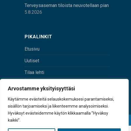
Terveysaseman tiloista neuvotellaan pian
5.8.2026
PIKALINKIT
Etusivu
Uutiset
Tilaa lehti
Yhteystiedot
Arvostamme yksityisyyttäsi
Digilehti
Käytämme evästeitä selauskokemuksesi parantamiseksi,
sisällön tarjoamiseksi ja liikenteemme analysoimiseksi.
Hyväksyt evästeidemme käytön klikkaamalla ”Hyväksy
kaikki”.
© Sulkava-lehti • Sulkavan Kotiseutulehti Oy • Y-
tunnus 0167229-8