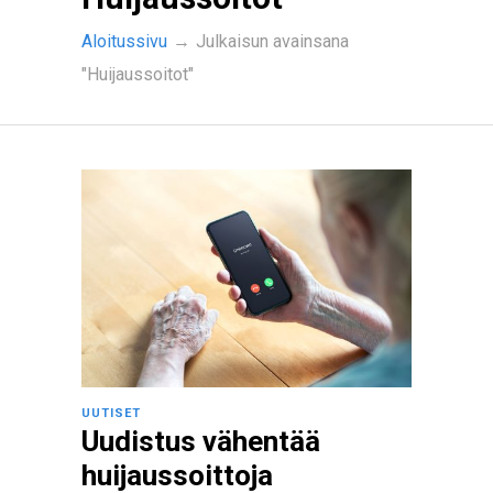
Aloitussivu
→
Julkaisun avainsana
"Huijaussoitot"
UUTISET
Uudistus vähentää
huijaussoittoja