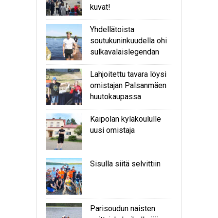
kuvat!
Yhdellätoista
soutukuninkuudella ohi
sulkavalaislegendan
Lahjoitettu tavara löysi
omistajan Palsanmäen
huutokaupassa
Kaipolan kyläkoululle
uusi omistaja
Sisulla siitä selvittiin
Parisoudun naisten