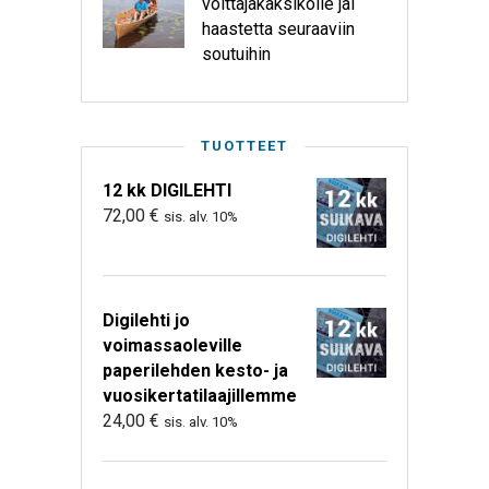
voittajakaksikolle jäi
haastetta seuraaviin
soutuihin
TUOTTEET
12 kk DIGILEHTI
72,00
€
sis. alv. 10%
Digilehti jo
voimassaoleville
paperilehden kesto- ja
vuosikertatilaajillemme
24,00
€
sis. alv. 10%