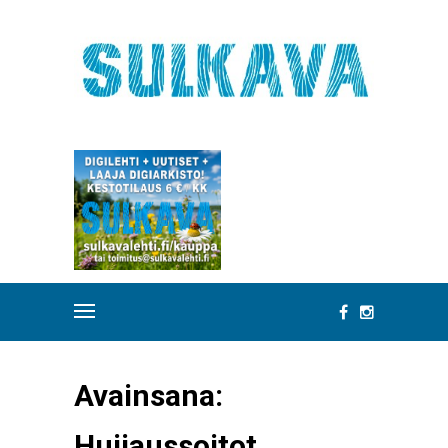
Avainsana:
Huijaussoitot