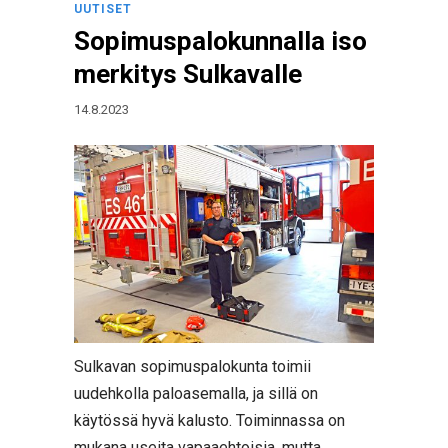
UUTISET
Sopimuspalokunnalla iso
merkitys Sulkavalle
14.8.2023
Sulkavan sopimuspalokunta toimii
uudehkolla paloasemalla, ja sillä on
käytössä hyvä kalusto. Toiminnassa on
mukana useita vapaaehtoisia, mutta