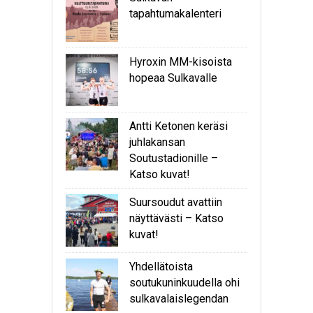
tapahtumakalenteri
Hyroxin MM-kisoista
hopeaa Sulkavalle
Antti Ketonen keräsi
juhlakansan
Soutustadionille –
Katso kuvat!
Suursoudut avattiin
näyttävästi – Katso
kuvat!
Yhdellätoista
soutukuninkuudella ohi
sulkavalaislegendan