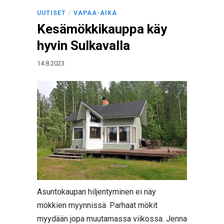
/
UUTISET
VAPAA-AIKA
Kesämökkikauppa käy
hyvin Sulkavalla
14.8.2023
Asuntokaupan hiljentyminen ei näy
mökkien myynnissä. Parhaat mökit
myydään jopa muutamassa viikossa. Jenna