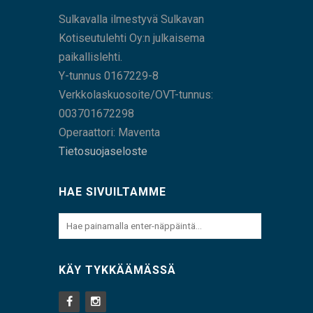
Sulkavalla ilmestyvä Sulkavan
Kotiseutulehti Oy:n julkaisema
paikallislehti.
Y-tunnus 0167229-8
Verkkolaskuosoite/OVT-tunnus:
003701672298
Operaattori: Maventa
Tietosuojaseloste
HAE SIVUILTAMME
KÄY TYKKÄÄMÄSSÄ