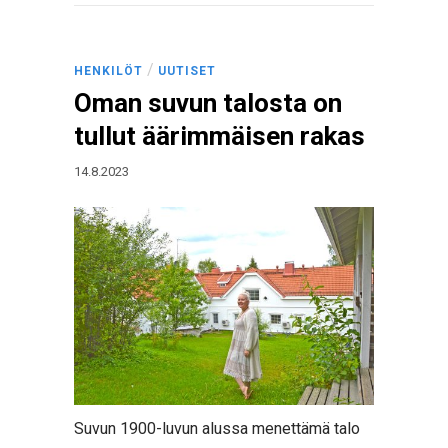
/
HENKILÖT
UUTISET
Oman suvun talosta on
tullut äärimmäisen rakas
14.8.2023
Suvun 1900-luvun alussa menettämä talo