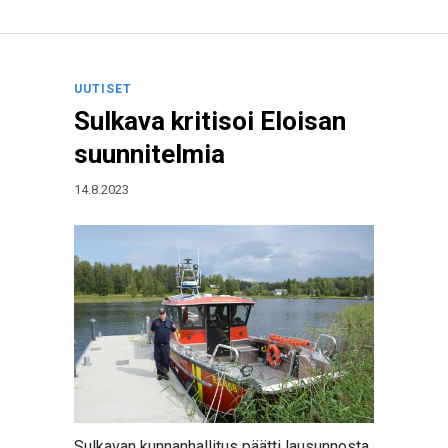
UUTISET
Sulkava kritisoi Eloisan
suunnitelmia
14.8.2023
Sulkavan kunnanhallitus päätti lausunnosta