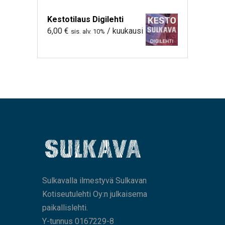
Kestotilaus Digilehti
6,00
€
/ kuukausi
sis. alv. 10%
Sulkavalla ilmestyvä Sulkavan
Kotiseutulehti Oy:n julkaisema
paikallislehti.
Y-tunnus 0167229-8