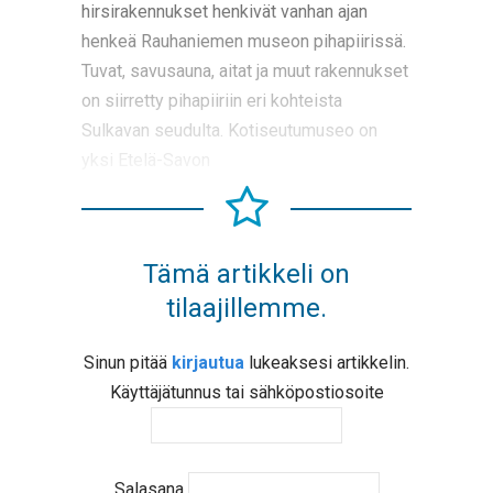
hirsirakennukset henkivät vanhan ajan
henkeä Rauhaniemen museon pihapiirissä.
Tuvat, savusauna, aitat ja muut rakennukset
on siirretty pihapiiriin eri kohteista
Sulkavan seudulta. Kotiseutumuseo on
yksi Etelä-Savon
Tämä artikkeli on
tilaajillemme.
Sinun pitää
kirjautua
lukeaksesi artikkelin.
Käyttäjätunnus tai sähköpostiosoite
Salasana