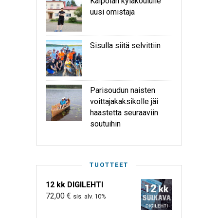
Kaipolan kyläkoululle
uusi omistaja
Sisulla siitä selvittiin
Parisoudun naisten
voittajakaksikolle jäi
haastetta seuraaviin
soutuihin
TUOTTEET
12 kk DIGILEHTI
72,00
€
sis. alv. 10%