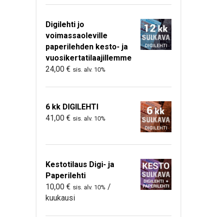
Digilehti jo
voimassaoleville
paperilehden kesto- ja
vuosikertatilaajillemme
24,00
€
sis. alv. 10%
6 kk DIGILEHTI
41,00
€
sis. alv. 10%
Kestotilaus Digi- ja
Paperilehti
10,00
€
/
sis. alv. 10%
kuukausi