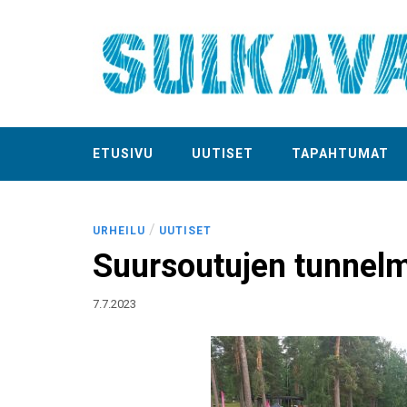
ETUSIVU
UUTISET
TAPAHTUMAT
/
URHEILU
UUTISET
Suursoutujen tunne
7.7.2023