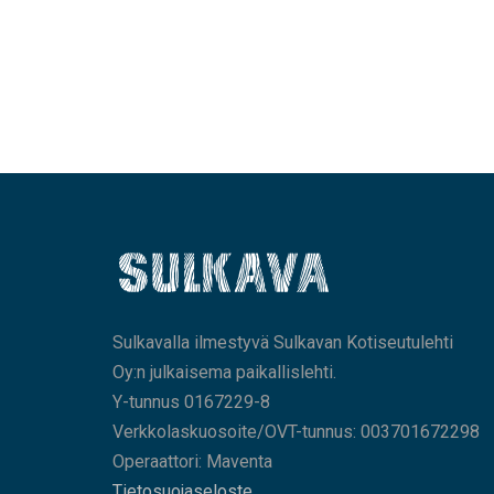
Sulkavalla ilmestyvä Sulkavan Kotiseutulehti
Oy:n julkaisema paikallislehti.
Y-tunnus 0167229-8
Verkkolaskuosoite/OVT-tunnus: 003701672298
Operaattori: Maventa
Tietosuojaseloste