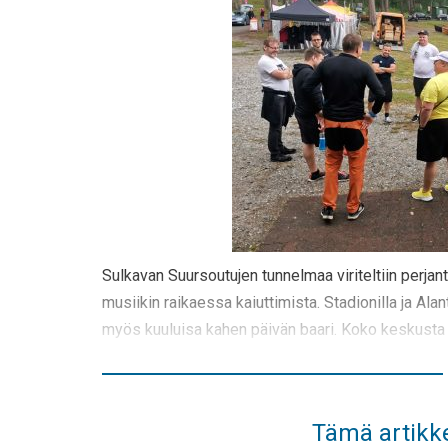
Sulkavan Suursoutujen tunnelmaa viriteltiin perjant
musiikin raikaessa kaiuttimista. Stadionilla ja Ala
myös kuuluisa kahen päivän baari. Koko keskusta o
Tämä artikke