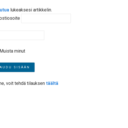
autua
lukeaksesi artikkelin.
ostiosoite
Muista minut
me, voit tehdä tilauksen
täältä