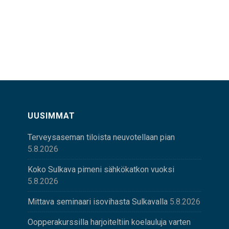
UUSIMMAT
Terveysaseman tiloista neuvotellaan pian
5.8.2026
Koko Sulkava pimeni sähkökatkon vuoksi
5.8.2026
Mittava seminaari isovihasta Sulkavalla
5.8.2026
Oopperakurssilla harjoiteltiin koelauluja varten