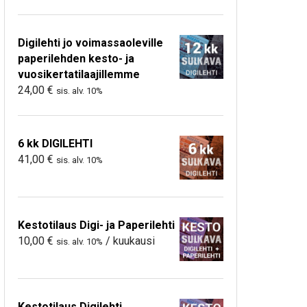
Digilehti jo voimassaoleville
paperilehden kesto- ja
vuosikertatilaajillemme
24,00
€
sis. alv. 10%
6 kk DIGILEHTI
41,00
€
sis. alv. 10%
Kestotilaus Digi- ja Paperilehti
10,00
€
/ kuukausi
sis. alv. 10%
Kestotilaus Digilehti