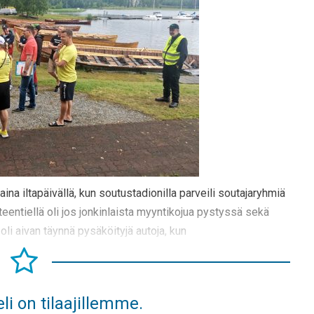
aina iltapäivällä, kun soutustadionilla parveili soutajaryhmiä
nteentiellä oli jos jonkinlaista myyntikojua pystyssä sekä
li aivan täynnä pysäköityjä autoja, kun
li on tilaajillemme.