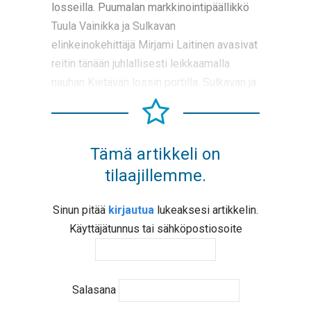
losseilla. Puumalan markkinointipäällikkö
Tuula Vainikka ja Sulkavan
elinkeinokehittäjä Mirjami Laitinen avasivat
reitin tänään juhlallisesti leikkaamalla
nauhan Kietävän lossin portilla. Sulkavan ja
Tämä artikkeli on
tilaajillemme.
Sinun pitää
kirjautua
lukeaksesi artikkelin.
Käyttäjätunnus tai sähköpostiosoite
Salasana