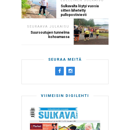
EDELLINEN JULKAISU
Sulkavalta löytyi vuosia
sitten lähetetty
pullopostiviesti
SEURAAVA JULKAISU
Suursoutujen tunnelma
kohoamassa
SEURAA MEITÄ
VIIMEISIN DIGILEHTI