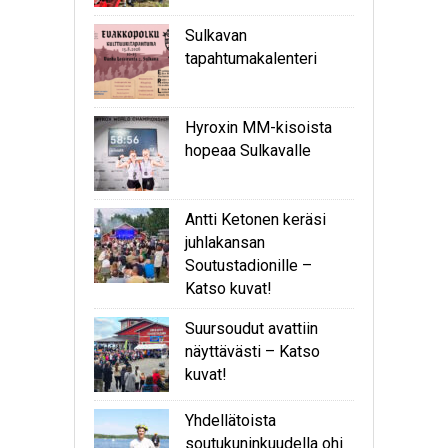
Sulkavan
tapahtumakalenteri
Hyroxin MM-kisoista
hopeaa Sulkavalle
Antti Ketonen keräsi
juhlakansan
Soutustadionille –
Katso kuvat!
Suursoudut avattiin
näyttävästi – Katso
kuvat!
Yhdellätoista
soutukuninkuudella ohi