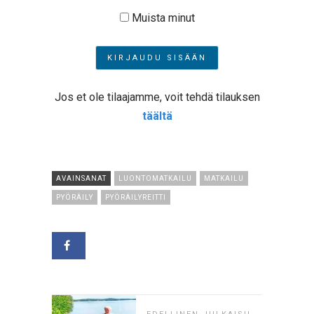
Muista minut
Jos et ole tilaajamme, voit tehdä tilauksen
täältä
AVAINSANAT
LUONTOMATKAILU
MATKAILU
PYÖRÄILY
PYÖRÄILYREITTI