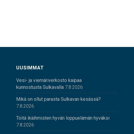
UUSIMMAT
Vesi- ja viemäriverkosto kaipaa
kunnostusta Sulkavalla
7.8.2026
Mikä on ollut parasta Sulkavan kesässä?
7.8.2026
Töitä ikäihmisten hyvän loppuelämän hyväksi
7.8.2026