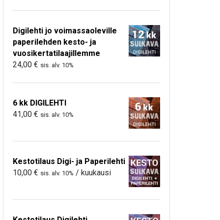
Digilehti jo voimassaoleville
paperilehden kesto- ja
vuosikertatilaajillemme
24,00
€
sis. alv. 10%
6 kk DIGILEHTI
41,00
€
sis. alv. 10%
Kestotilaus Digi- ja Paperilehti
10,00
€
/ kuukausi
sis. alv. 10%
Kestotilaus Digilehti