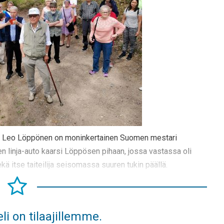
lija Leo Löppönen on moninkertainen Suomen mestari
ken linja-auto kaarsi Löppösen pihaan, jossa vastassa oli
kä itse taiteilija seisomassa suuren tukin päällä.
li on tilaajillemme.