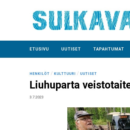
ETUSIVU
UUTISET
TAPAHTUMAT
/
/
HENKILÖT
KULTTUURI
UUTISET
Liuhuparta veistotaite
3.7.2023