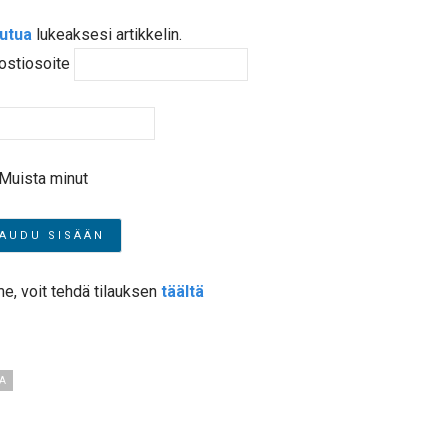
autua
lukeaksesi artikkelin.
ostiosoite
Muista minut
me, voit tehdä tilauksen
täältä
JA