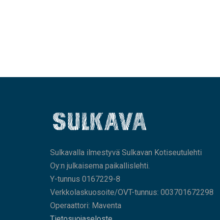
Sulkavalla ilmestyvä Sulkavan Kotiseutulehti
Oy:n julkaisema paikallislehti.
Y-tunnus 0167229-8
Verkkolaskuosoite/OVT-tunnus: 003701672298
Operaattori: Maventa
Tietosuojaseloste