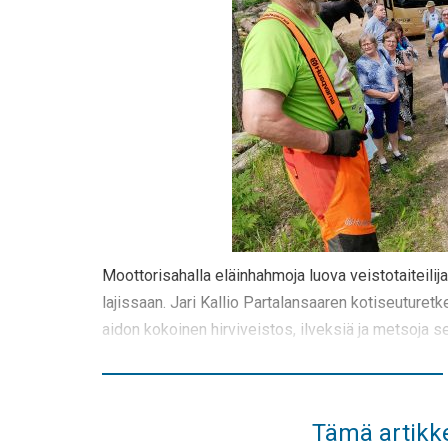
Moottorisahalla eläinhahmoja luova veistotaitei
lajissaan. Jari Kallio Partalansaaren kotiseuturet
aidon kokoinen hirviveistos, ilveksiä ja metsoja se
Tämä artikke