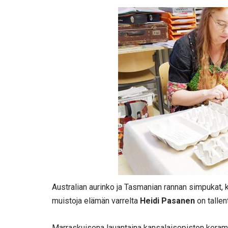
Australian aurinko ja Tasmanian rannan simpukat, k
muistoja elämän varrelta
Heidi Pasanen
on talle
Marraskuisena lauantaina kansalaisopiston keramii