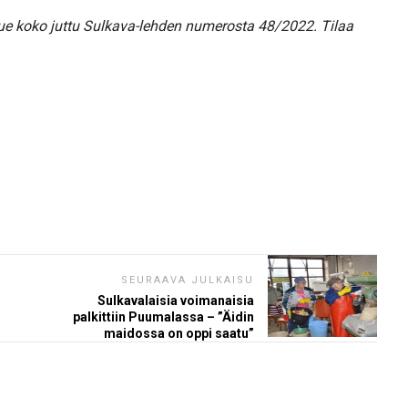
 Lue koko juttu Sulkava-lehden numerosta 48/2022. Tilaa
SEURAAVA JULKAISU
Sulkavalaisia voimanaisia
palkittiin Puumalassa – ”Äidin
maidossa on oppi saatu”