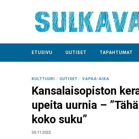
ETUSIVU
UUTISET
TAPAHTUMAT
/
/
KULTTUURI
UUTISET
VAPAA-AIKA
Kansalaisopiston kera
upeita uurnia – ”Tähä
koko suku”
30.11.2022