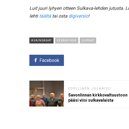
Luit juuri lyhyen otteen Sulkava-lehden jutusta.
lehti
täältä
tai osta
digiversio
!
AVAINSANAT
KERAMIIKKA
UURNAT
Facebook
EDELLINEN JULKAISU
Savonlinnan kirkkovaltuustoon
pääsi viisi sulkavalaista