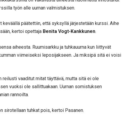
urssilla työn alle uurnan valmistuksen.
yt keväällä päätettiin, että syksyllä järjestetään kurssi. Aihe
ään, kertoi opettaja
Benita Vogt-Kankkunen
.
nsa aiheesta. Ruumisarkku ja tuhkauurna kun liittyvät
kumman viimeiseksi leposijakseen. Ja miksipä sitä ei voisi
reilusti vaaditut mitat täyttävä, mutta sitä ei ole
ksen vuoksi ole sallittuakaan. Uurnan somistuksen
ian rannoilta.
n sirotellaan tuhkat pois, kertoi Pasanen.