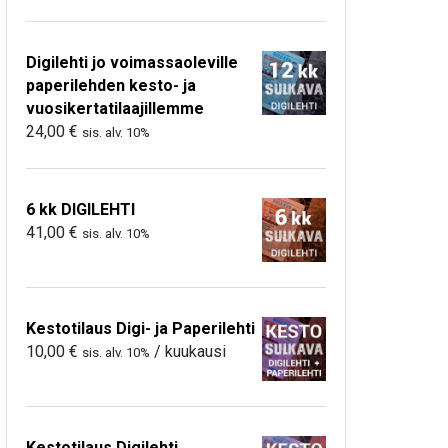
Digilehti jo voimassaoleville
paperilehden kesto- ja
vuosikertatilaajillemme
24,00
€
sis. alv. 10%
6 kk DIGILEHTI
41,00
€
sis. alv. 10%
Kestotilaus Digi- ja Paperilehti
10,00
€
/ kuukausi
sis. alv. 10%
Kestotilaus Digilehti