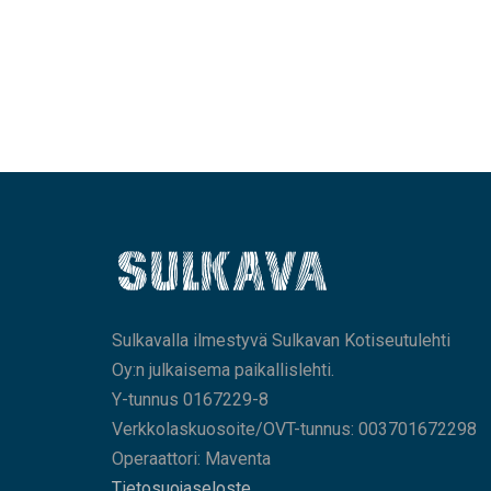
Sulkavalla ilmestyvä Sulkavan Kotiseutulehti
Oy:n julkaisema paikallislehti.
Y-tunnus 0167229-8
Verkkolaskuosoite/OVT-tunnus: 003701672298
Operaattori: Maventa
Tietosuojaseloste