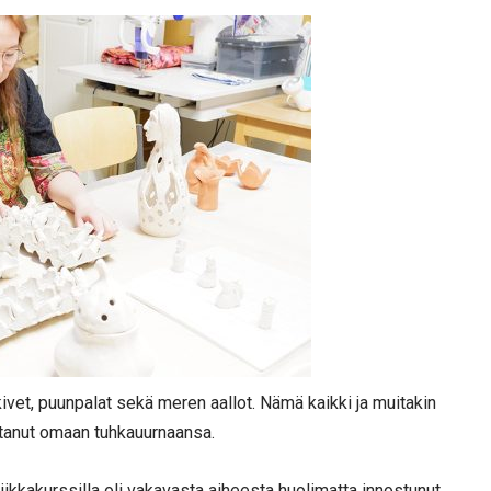
ivet, puunpalat sekä meren aallot. Nämä kaikki ja muitakin
ntanut omaan tuhkauurnaansa.
kkakurssilla oli vakavasta aiheesta huolimatta innostunut