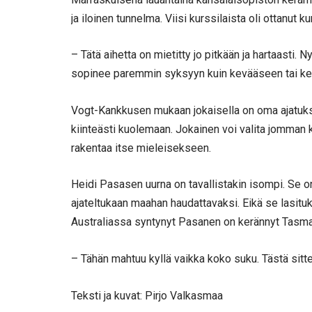
ja iloinen tunnelma. Viisi kurssilaista oli ottanut k
– Tätä aihetta on mietitty jo pitkään ja hartaasti. N
sopinee paremmin syksyyn kuin kevääseen tai kes
Vogt-Kankkusen mukaan jokaisella on oma ajatukse
kiinteästi kuolemaan. Jokainen voi valita jomman 
rakentaa itse mieleisekseen.
Heidi Pasasen uurna on tavallistakin isompi. Se on 
ajateltukaan maahan haudattavaksi. Eikä se lasitu
Australiassa syntynyt Pasanen on kerännyt Tasman
– Tähän mahtuu kyllä vaikka koko suku. Tästä sitte
Teksti ja kuvat: Pirjo Valkasmaa