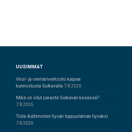
UUSIMMAT
Vesi- ja viemäriverkosto kaipaa
kunnostusta Sulkavalla
7.8.2026
Mikä on ollut parasta Sulkavan kesässä?
7.8.2026
Töitä ikäihmisten hyvän loppuelämän hyväksi
7.8.2026