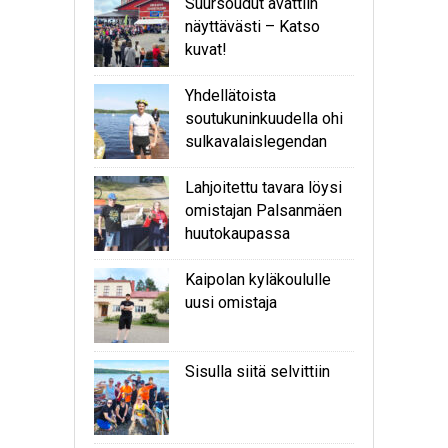
Suursoudut avattiin
näyttävästi – Katso
kuvat!
Yhdellätoista
soutukuninkuudella ohi
sulkavalaislegendan
Lahjoitettu tavara löysi
omistajan Palsanmäen
huutokaupassa
Kaipolan kyläkoululle
uusi omistaja
Sisulla siitä selvittiin