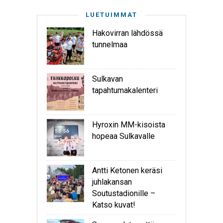
LUETUIMMAT
Hakovirran lähdössä
tunnelmaa
Sulkavan
tapahtumakalenteri
Hyroxin MM-kisoista
hopeaa Sulkavalle
Antti Ketonen keräsi
juhlakansan
Soutustadionille –
Katso kuvat!