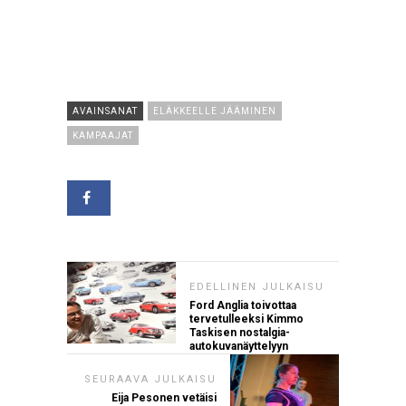
AVAINSANAT
ELÄKKEELLE JÄÄMINEN
KAMPAAJAT
EDELLINEN JULKAISU
Ford Anglia toivottaa
tervetulleeksi Kimmo
Taskisen nostalgia-
autokuvanäyttelyyn
SEURAAVA JULKAISU
Eija Pesonen vetäisi