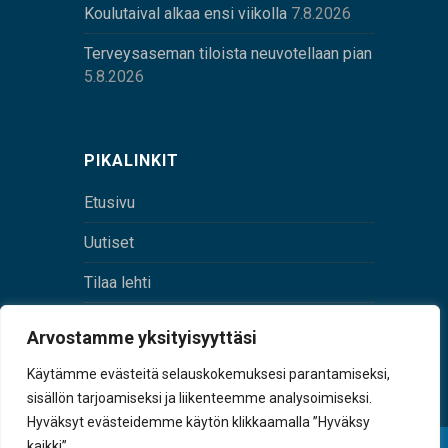
Koulutaival alkaa ensi viikolla
7.8.2026
Terveysaseman tiloista neuvotellaan pian
5.8.2026
PIKALINKIT
Etusivu
Uutiset
Tilaa lehti
Yhteystiedot
Arvostamme yksityisyyttäsi
Digilehti
Käytämme evästeitä selauskokemuksesi parantamiseksi,
sisällön tarjoamiseksi ja liikenteemme analysoimiseksi.
Hyväksyt evästeidemme käytön klikkaamalla ”Hyväksy
kaikki”.