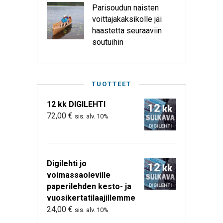
Parisoudun naisten
voittajakaksikolle jäi
haastetta seuraaviin
soutuihin
TUOTTEET
12 kk DIGILEHTI
72,00
€
sis. alv. 10%
Digilehti jo
voimassaoleville
paperilehden kesto- ja
vuosikertatilaajillemme
24,00
€
sis. alv. 10%