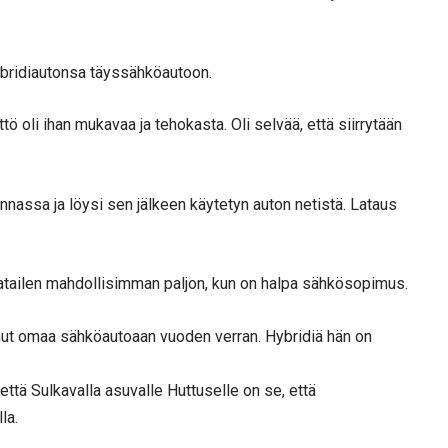
hybridiautonsa täyssähköautoon.
ö oli ihan mukavaa ja tehokasta. Oli selvää, että siirrytään
assa ja löysi sen jälkeen käytetyn auton netistä. Lataus
 latailen mahdollisimman paljon, kun on halpa sähkösopimus.
anut omaa sähköautoaan vuoden verran. Hybridiä hän on
tä Sulkavalla asuvalle Huttuselle on se, että
la.