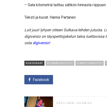
– Sata kilometriä taittuu sähkön hinnasta riippuen 
Teksti ja kuvat: Hanna Partanen
Luit juuri lyhyen otteen Sulkava-lehden jutusta.
digiversio on täyspeittojakelun takia luettavissa tä
osta
digiversio
!
AVAINSANAT
BIOKAASUAUTOILU
ILMASTONMUUTOS
Facebook
EDELLINEN JULKAISU