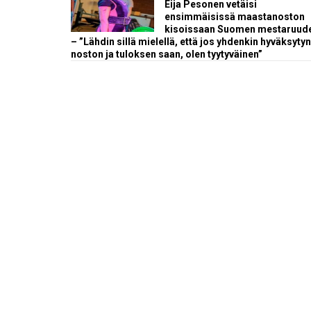
Eija Pesonen vetäisi
ensimmäisissä maastanoston
kisoissaan Suomen mestaruud
– ”Lähdin sillä mielellä, että jos yhdenkin hyväksytyn
noston ja tuloksen saan, olen tyytyväinen”