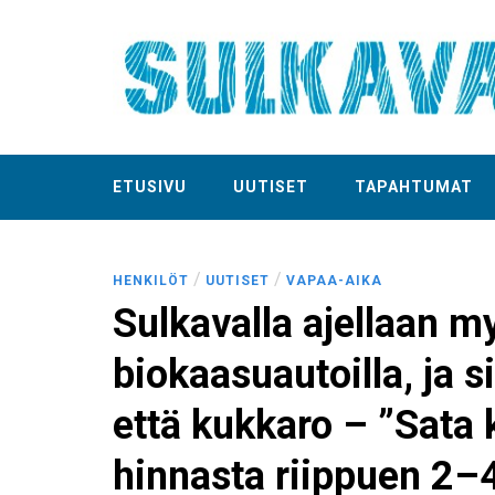
ETUSIVU
UUTISET
TAPAHTUMAT
/
/
HENKILÖT
UUTISET
VAPAA-AIKA
Sulkavalla ajellaan m
biokaasuautoilla, ja si
että kukkaro – ”Sata 
hinnasta riippuen 2–4