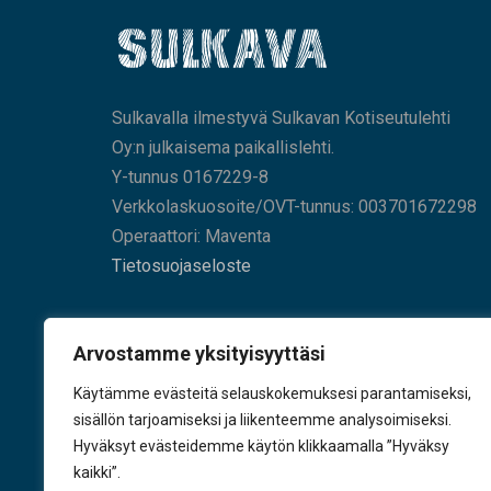
Sulkavalla ilmestyvä Sulkavan Kotiseutulehti
Oy:n julkaisema paikallislehti.
Y-tunnus 0167229-8
Verkkolaskuosoite/OVT-tunnus: 003701672298
Operaattori: Maventa
Tietosuojaseloste
HAE SIVUILTAMME
Arvostamme yksityisyyttäsi
Käytämme evästeitä selauskokemuksesi parantamiseksi,
sisällön tarjoamiseksi ja liikenteemme analysoimiseksi.
Hyväksyt evästeidemme käytön klikkaamalla ”Hyväksy
KÄY TYKKÄÄMÄSSÄ
kaikki”.