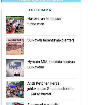
LUETUIMMAT
Hakovirran lähdössä
tunnelmaa
Sulkavan tapahtumakalenteri
Hyroxin MM-kisoista hopeaa
Sulkavalle
Antti Ketonen keräsi
juhlakansan Soutustadionille
– Katso kuvat!
Suursoudut avattiin