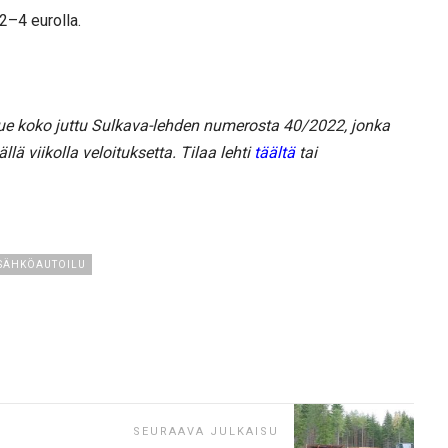
2–4 eurolla.
 Lue koko juttu Sulkava-lehden numerosta 40/2022, jonka
llä viikolla veloituksetta. Tilaa lehti
täältä
tai
SÄHKÖAUTOILU
SEURAAVA JULKAISU