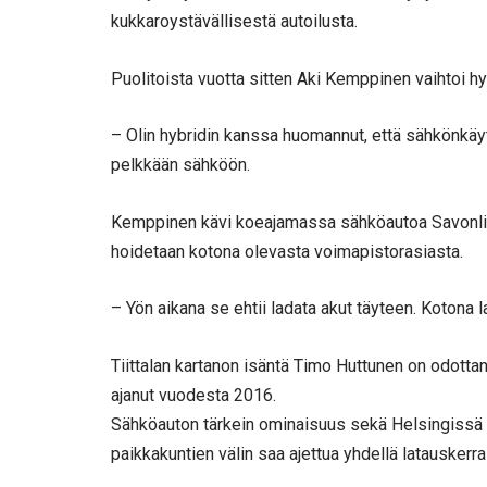
kukkaroystävällisestä autoilusta.
Puolitoista vuotta sitten Aki Kemppinen vaihtoi 
– Olin hybridin kanssa huomannut, että sähkönkäytt
pelkkään sähköön.
Kemppinen kävi koeajamassa sähköautoa Savonlinn
hoidetaan kotona olevasta voimapistorasiasta.
– Yön aikana se ehtii ladata akut täyteen. Kotona
Tiittalan kartanon isäntä Timo Huttunen on odott
ajanut vuodesta 2016.
Sähköauton tärkein ominaisuus sekä Helsingissä et
paikkakuntien välin saa ajettua yhdellä latauskerral