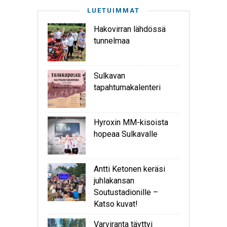
LUETUIMMAT
Hakovirran lähdössä
tunnelmaa
Sulkavan
tapahtumakalenteri
Hyroxin MM-kisoista
hopeaa Sulkavalle
Antti Ketonen keräsi
juhlakansan
Soutustadionille –
Katso kuvat!
Varviranta täyttyi