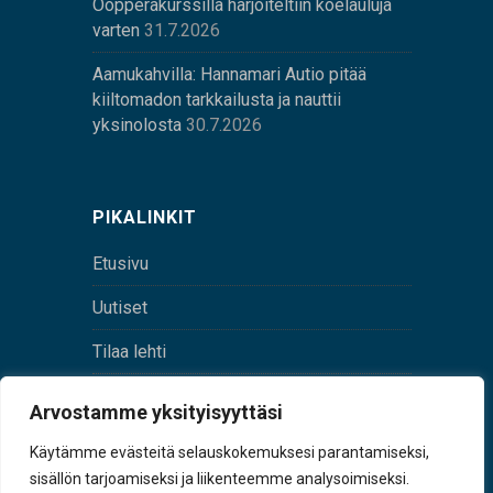
Oopperakurssilla harjoiteltiin koelauluja
varten
31.7.2026
Aamukahvilla: Hannamari Autio pitää
kiiltomadon tarkkailusta ja nauttii
yksinolosta
30.7.2026
PIKALINKIT
Etusivu
Uutiset
Tilaa lehti
Yhteystiedot
Arvostamme yksityisyyttäsi
Digilehti
Käytämme evästeitä selauskokemuksesi parantamiseksi,
sisällön tarjoamiseksi ja liikenteemme analysoimiseksi.