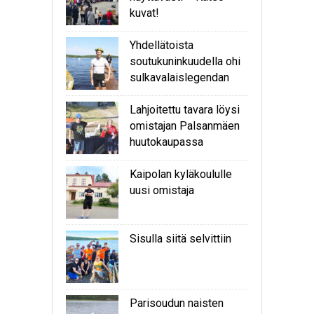
kuvat!
Yhdellätoista
soutukuninkuudella ohi
sulkavalaislegendan
Lahjoitettu tavara löysi
omistajan Palsanmäen
huutokaupassa
Kaipolan kyläkoululle
uusi omistaja
Sisulla siitä selvittiin
Parisoudun naisten