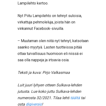
Lampilehto kertoo.
Nyt Piitu Lampilehto on tehnyt suloisia,
virkattuja pehmoleluja, joista hän on
vinkannut Facebook-sivuilla.
– Muutaman olen niitä nyt tehnyt, katsotaan
saanko myytyä. Lasten tuotteissa pitää
ottaa turvallisuus huomioon eli niissä ei
saa olla nappeja ja irtoavia osia.
Teksti ja kuva: Pirjo Valkasmaa
Luit juuri lyhyen otteen Sulkava-lehden
jutusta. Lue koko juttu Sulkava-lehden
numerosta 32/2021. Tilaa lehti
täältä
tai
osta
digiversio
!