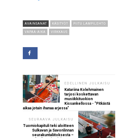
AVAINSANAT
KÄSITYÖT
PIITU LAMPILEHTO
VAPAA-AIKA
VIRKKAUS
EDELLINEN JULKAISU
Katariina Kolehmainen
tarjosi koskettavan
musiikkituokion
Kissankellossa - "Pitkästä
aikaa jotain ihanaa arjessa"
SEURAAVA JULKAISU
Tuomiokapituli teki aloitteen
Sulkavan ja Savonlinnan
seurakuntaliitoksesta –