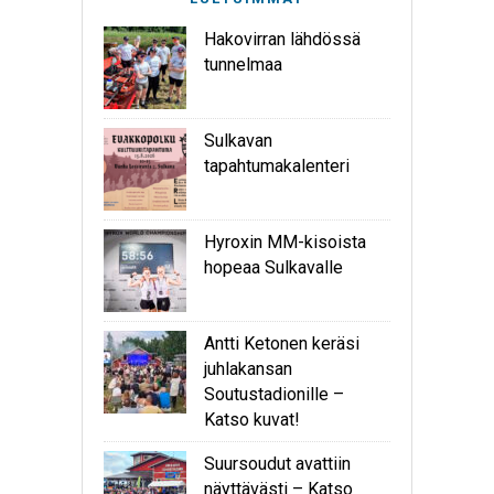
Hakovirran lähdössä
tunnelmaa
Sulkavan
tapahtumakalenteri
Hyroxin MM-kisoista
hopeaa Sulkavalle
Antti Ketonen keräsi
juhlakansan
Soutustadionille –
Katso kuvat!
Suursoudut avattiin
näyttävästi – Katso