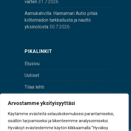
varten
31.7.2026
Aamukahvilla: Hannamari Autio pitää
kiiltomadon tarkkailusta ja nauttii
yksinolosta
30.7.2026
PIKALINKIT
Etusivu
Uutiset
Tilaa lehti
Yhteystiedot
Arvostamme yksityisyyttäsi
Digilehti
Käytämme evästeitä selauskokemuksesi parantamiseksi,
sisällön tarjoamiseksi ja liikenteemme analysoimiseksi.
Hyväksyt evästeidemme käytön klikkaamalla ”Hyväksy