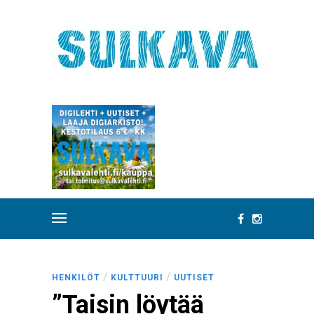
/
/
HENKILÖT
KULTTUURI
UUTISET
”Taisin löytää