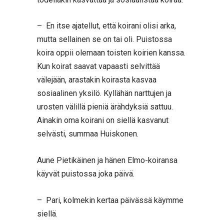
– En itse ajatellut, että koirani olisi arka,
mutta sellainen se on tai oli. Puistossa
koira oppii olemaan toisten koirien kanssa.
Kun koirat saavat vapaasti selvittää
välejään, arastakin koirasta kasvaa
sosiaalinen yksilö. Kyllähän narttujen ja
urosten välillä pieniä ärähdyksiä sattuu.
Ainakin oma koirani on siellä kasvanut
selvästi, summaa Huiskonen.
Aune Pietikäinen ja hänen Elmo-koiransa
käyvät puistossa joka päivä.
– Pari, kolmekin kertaa päivässä käymme
siellä.