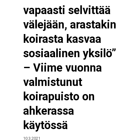
vapaasti selvittää
välejään, arastakin
koirasta kasvaa
sosiaalinen yksilö”
– Viime vuonna
valmistunut
koirapuisto on
ahkerassa
käytössä
10.3.2021