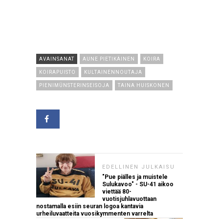
AVAINSANAT
AUNE PIETIKÄINEN
KOIRA
KOIRAPUISTO
KULTAINENNOUTAJA
PIENIMÜNSTERINSEISOJA
TAINA HUISKONEN
EDELLINEN JULKAISU
"Pue piälles ja muistele
Sulukavoo" - SU-41 aikoo
viettää 80-
vuotisjuhlavuottaan
nostamalla esiin seuran logoa kantavia
urheiluvaatteita vuosikymmenten varrelta