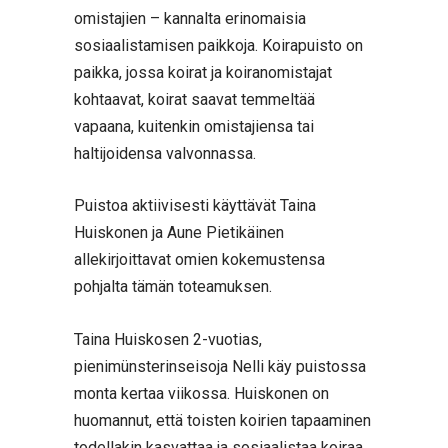
omistajien – kannalta erinomaisia
sosiaalistamisen paikkoja. Koirapuisto on
paikka, jossa koirat ja koiranomistajat
kohtaavat, koirat saavat temmeltää
vapaana, kuitenkin omistajiensa tai
haltijoidensa valvonnassa.
Puistoa aktiivisesti käyttävät Taina
Huiskonen ja Aune Pietikäinen
allekirjoittavat omien kokemustensa
pohjalta tämän toteamuksen.
Taina Huiskosen 2-vuotias,
pienimünsterinseisoja Nelli käy puistossa
monta kertaa viikossa. Huiskonen on
huomannut, että toisten koirien tapaaminen
todellakin kasvattaa ja sosiaalistaa koiraa.