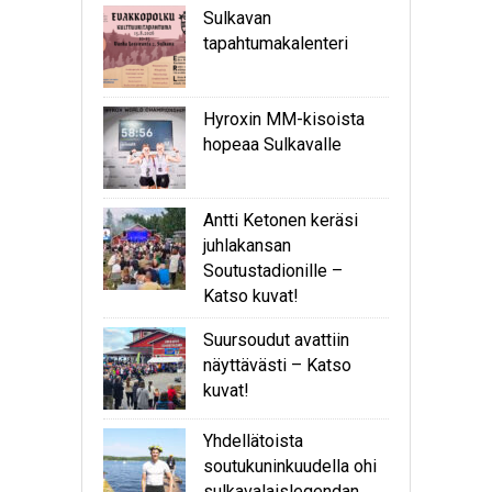
Sulkavan
tapahtumakalenteri
Hyroxin MM-kisoista
hopeaa Sulkavalle
Antti Ketonen keräsi
juhlakansan
Soutustadionille –
Katso kuvat!
Suursoudut avattiin
näyttävästi – Katso
kuvat!
Yhdellätoista
soutukuninkuudella ohi
sulkavalaislegendan