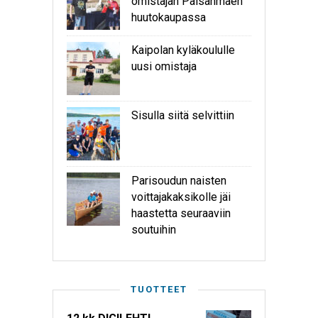
omistajan Palsanmäen
huutokaupassa
Kaipolan kyläkoululle
uusi omistaja
Sisulla siitä selvittiin
Parisoudun naisten
voittajakaksikolle jäi
haastetta seuraaviin
soutuihin
TUOTTEET