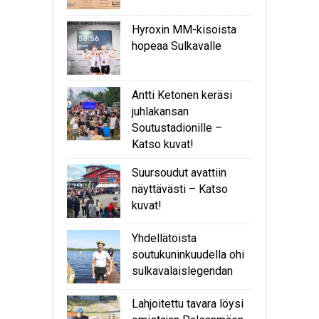
Hyroxin MM-kisoista
hopeaa Sulkavalle
Antti Ketonen keräsi
juhlakansan
Soutustadionille –
Katso kuvat!
Suursoudut avattiin
näyttävästi – Katso
kuvat!
Yhdellätoista
soutukuninkuudella ohi
sulkavalaislegendan
Lahjoitettu tavara löysi