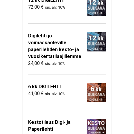
12 kk DIGILEHTI
72,00
€
sis. alv. 10%
Digilehti jo
voimassaoleville
paperilehden kesto- ja
vuosikertatilaajillemme
24,00
€
sis. alv. 10%
6 kk DIGILEHTI
41,00
€
sis. alv. 10%
Kestotilaus Digi- ja
Paperilehti