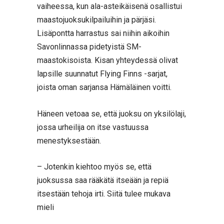
vaiheessa, kun ala-asteikäisenä osallistui
maastojuoksukilpailuihin ja pärjäsi.
Lisäpontta harrastus sai niihin aikoihin
Savonlinnassa pidetyistä SM-
maastokisoista. Kisan yhteydessä olivat
lapsille suunnatut Flying Finns -sarjat,
joista oman sarjansa Hämäläinen voitti.
Häneen vetoaa se, että juoksu on yksilölaji,
jossa urheilija on itse vastuussa
menestyksestään.
– Jotenkin kiehtoo myös se, että
juoksussa saa rääkätä itseään ja repiä
itsestään tehoja irti. Siitä tulee mukava
mieli