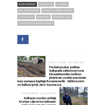
AVAINSANAT
JUOKSIJA
JUOKSU
KALEVAN KISAT
KONSTA HÄMÄLÄINEN
LOHILAHTI
SM-KISAT
SULKAVA 390
VUODEN SULKAVALAINEN
EDELLINEN JULKAISU
Pientaloasukas pulittaa
Sulkavalla sähkönsiirrosta
kilowattitunnilta melkein
yhdeksän senttiä enemmän
kuin vastaava käyttäjä Rovaniemellä - Sähkönsiirto
on kallista lystiä Järvi-Suomessa
SEURAAVA JULKAISU
Sulkavan vuoden yrittäjä
Kristian Liljeström kahmaisi