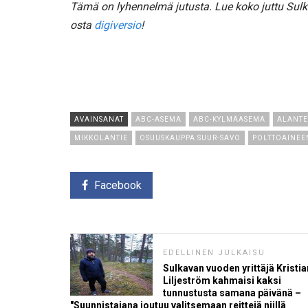
Tämä on lyhennelmä jutusta. Lue koko juttu Sul
osta
digiversio
!
AVAINSANAT
ABC-ASEMA
ABC-KYLMÄASEMA
ALANTE
MIKKOLANTIE
OSUUSKAUPPA SUUR-SAVO
POLTTOAINEE
Facebook
EDELLINEN JULKAISU
Sulkavan vuoden yrittäjä Kristia
Liljeström kahmaisi kaksi
tunnustusta samana päivänä –
"Suunnistajana joutuu valitsemaan reittejä niillä