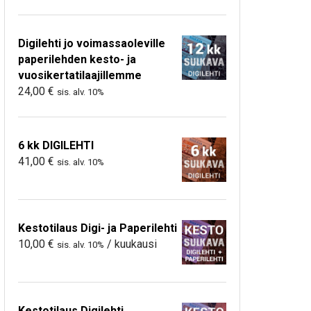
Digilehti jo voimassaoleville
paperilehden kesto- ja
vuosikertatilaajillemme
24,00
€
sis. alv. 10%
6 kk DIGILEHTI
41,00
€
sis. alv. 10%
Kestotilaus Digi- ja Paperilehti
10,00
€
/ kuukausi
sis. alv. 10%
Kestotilaus Digilehti