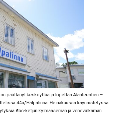
on päättänyt keskeyttää ja lopettaa Alanteentien –
telissa 44a/Halpalinna. Heinäkuussa käynnistetyssä
ytyksiä Abc-ketjun kylmäaseman ja venevalkaman