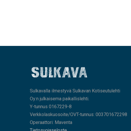
Sulkavalla ilmestyvä Sulkavan Kotiseutulehti
Oy:n julkaisema paikallislehti.
Y-tunnus 0167229-8
Verkkolaskuosoite/OVT-tunnus: 003701672298
Operaattori: Maventa
Tietosuojaseloste