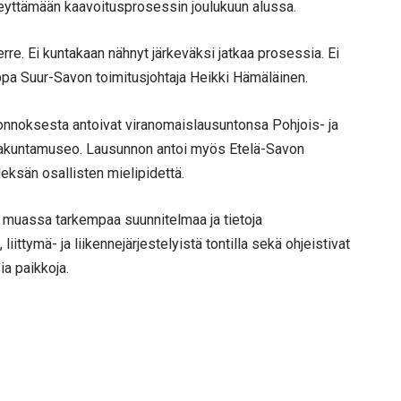
yttämään kaavoitusprosessin joulukuun alussa.
kierre. Ei kuntakaan nähnyt järkeväksi jatkaa prosessia. Ei
ppa Suur-Savon toimitusjohtaja Heikki Hämäläinen.
luonnoksesta antoivat viranomaislausuntonsa Pohjois- ja
akuntamuseo. Lausunnon antoi myös Etelä-Savon
eksän osallisten mielipidettä.
muassa tarkempaa suunnitelmaa ja tietoja
ittymä- ja liikennejärjestelyistä tontilla sekä ohjeistivat
ia paikkoja.