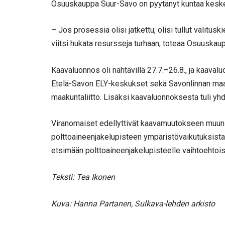
Osuuskauppa Suur-Savo on pyytänyt kuntaa keske
– Jos prosessia olisi jatkettu, olisi tullut valitus
viitsi hukata resursseja turhaan, toteaa Osuuskau
Kaavaluonnos oli nähtävillä 27.7.–26.8., ja kaava
Etelä-Savon ELY-keskukset sekä Savonlinnan ma
maakuntaliitto. Lisäksi kaavaluonnoksesta tuli yhd
Viranomaiset edellyttivät kaavamuutokseen muun 
polttoaineenjakelupisteen ympäristövaikutuksista, li
etsimään polttoaineenjakelupisteelle vaihtoehtois
Teksti: Tea Ikonen
Kuva: Hanna Partanen, Sulkava-lehden arkisto