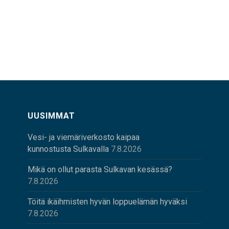
UUSIMMAT
Vesi- ja viemäriverkosto kaipaa
kunnostusta Sulkavalla
7.8.2026
Mikä on ollut parasta Sulkavan kesässä?
7.8.2026
Töitä ikäihmisten hyvän loppuelämän hyväksi
7.8.2026