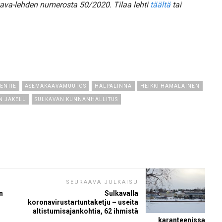
kava-lehden numerosta 50/2020. Tilaa lehti
täältä
tai
ENTIE
ASEMAKAAVAMUUTOS
HALPALINNA
HEIKKI HÄMÄLÄINEN
N JAKELU
SULKAVAN KUNNANHALLITUS
SEURAAVA JULKAISU
n
Sulkavalla
koronavirustartuntaketju – useita
altistumisajankohtia, 62 ihmistä
karanteenissa