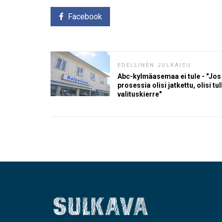
Facebook
EDELLINEN JULKAISU
Abc-kylmäasemaa ei tule - "Jos
prosessia olisi jatkettu, olisi tul
valituskierre"