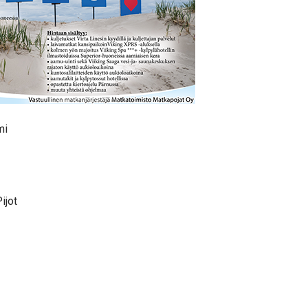
mi
ijot