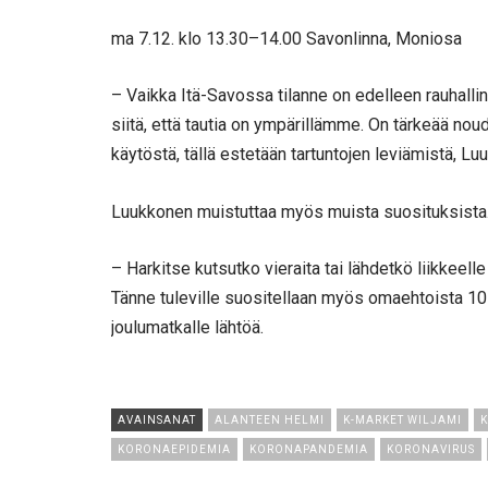
ma 7.12. klo 13.30–14.00 Savonlinna, Moniosa
– Vaikka Itä-Savossa tilanne on edelleen rauhalli
siitä, että tautia on ympärillämme. On tärkeää n
käytöstä, tällä estetään tartuntojen leviämistä, L
Luukkonen muistuttaa myös muista suosituksista
– Harkitse kutsutko vieraita tai lähdetkö liikkeel
Tänne tuleville suositellaan myös omaehtoista 
joulumatkalle lähtöä.
AVAINSANAT
ALANTEEN HELMI
K-MARKET WILJAMI
K
KORONAEPIDEMIA
KORONAPANDEMIA
KORONAVIRUS