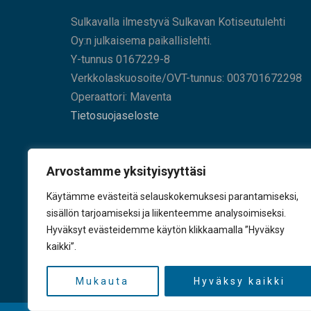
Sulkavalla ilmestyvä Sulkavan Kotiseutulehti
Oy:n julkaisema paikallislehti.
Y-tunnus 0167229-8
Verkkolaskuosoite/OVT-tunnus: 003701672298
Operaattori: Maventa
Tietosuojaseloste
HAE SIVUILTAMME
Arvostamme yksityisyyttäsi
Käytämme evästeitä selauskokemuksesi parantamiseksi,
sisällön tarjoamiseksi ja liikenteemme analysoimiseksi.
Hyväksyt evästeidemme käytön klikkaamalla ”Hyväksy
KÄY TYKKÄÄMÄSSÄ
kaikki”.
Mukauta
Hyväksy kaikki