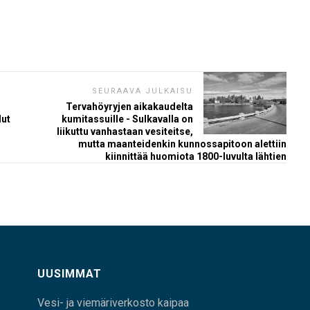
SEURAAVA JULKAISU
Tervahöyryjen aikakaudelta
lut
kumitassuille - Sulkavalla on
liikuttu vanhastaan vesiteitse,
mutta maanteidenkin kunnossapitoon alettiin
kiinnittää huomiota 1800-luvulta lähtien
UUSIMMAT
Vesi- ja viemäriverkosto kaipaa