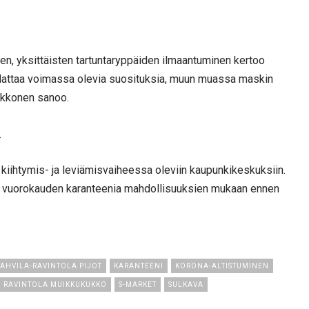
nen, yksittäisten tartuntaryppäiden ilmaantuminen kertoo
oudattaa voimassa olevia suosituksia, muun muassa maskin
uukkonen sanoo.
.
le kiihtymis- ja leviämisvaiheessa oleviin kaupunkikeskuksiin.
10 vuorokauden karanteenia mahdollisuuksien mukaan ennen
AHVILA-RAVINTOLA PIJOT
KARANTEENI
KORONA-ALTISTUMINEN
RAVINTOLA MUIKKUKUKKO
S-MARKET
SULKAVA