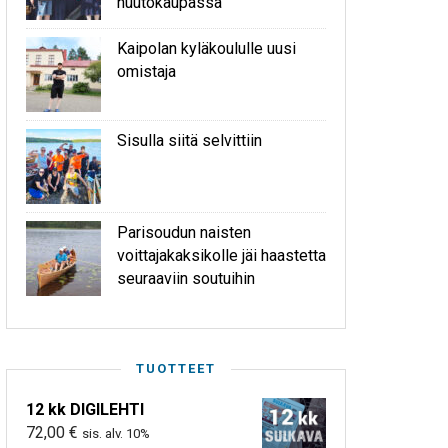
huutokaupassa
Kaipolan kyläkoululle uusi
omistaja
Sisulla siitä selvittiin
Parisoudun naisten
voittajakaksikolle jäi haastetta
seuraaviin soutuihin
TUOTTEET
12 kk DIGILEHTI
72,00
€
sis. alv. 10%