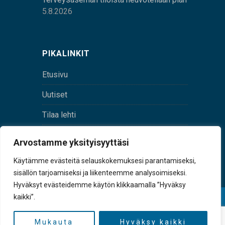
5.8.2026
PIKALINKIT
Etusivu
Uutiset
Tilaa lehti
Yhteystiedot
Arvostamme yksityisyyttäsi
Digilehti
Käytämme evästeitä selauskokemuksesi parantamiseksi,
sisällön tarjoamiseksi ja liikenteemme analysoimiseksi.
Hyväksyt evästeidemme käytön klikkaamalla ”Hyväksy
kaikki”.
© Sulkava-lehti • Sulkavan Kotiseutulehti Oy • Y-
tunnus 0167229-8
Mukauta
Hyväksy kaikki