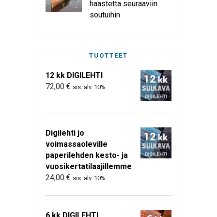
haastetta seuraaviin
soutuihin
TUOTTEET
12 kk DIGILEHTI
72,00
€
sis. alv. 10%
Digilehti jo
voimassaoleville
paperilehden kesto- ja
vuosikertatilaajillemme
24,00
€
sis. alv. 10%
6 kk DIGILEHTI