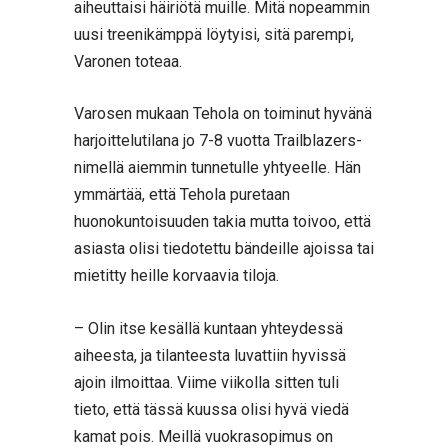
aiheuttaisi häiriötä muille. Mitä nopeammin
uusi treenikämppä löytyisi, sitä parempi,
Varonen toteaa.
Varosen mukaan Tehola on toiminut hyvänä
harjoittelutilana jo 7-8 vuotta Trailblazers-
nimellä aiemmin tunnetulle yhtyeelle. Hän
ymmärtää, että Tehola puretaan
huonokuntoisuuden takia mutta toivoo, että
asiasta olisi tiedotettu bändeille ajoissa tai
mietitty heille korvaavia tiloja.
– Olin itse kesällä kuntaan yhteydessä
aiheesta, ja tilanteesta luvattiin hyvissä
ajoin ilmoittaa. Viime viikolla sitten tuli
tieto, että tässä kuussa olisi hyvä viedä
kamat pois. Meillä vuokrasopimus on