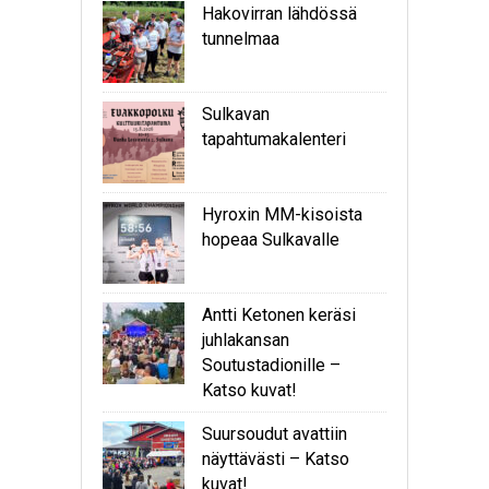
Hakovirran lähdössä
tunnelmaa
Sulkavan
tapahtumakalenteri
Hyroxin MM-kisoista
hopeaa Sulkavalle
Antti Ketonen keräsi
juhlakansan
Soutustadionille –
Katso kuvat!
Suursoudut avattiin
näyttävästi – Katso
kuvat!