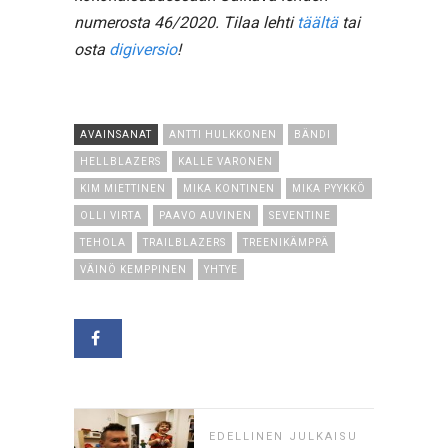
numerosta 46/2020. Tilaa lehti
täältä
tai
osta
digiversio
!
AVAINSANAT
ANTTI HULKKONEN
BÄNDI
HELLBLAZERS
KALLE VARONEN
KIM MIETTINEN
MIKA KONTINEN
MIKA PYYKKÖ
OLLI VIRTA
PAAVO AUVINEN
SEVENTINE
TEHOLA
TRAILBLAZERS
TREENIKÄMPPÄ
VÄINÖ KEMPPINEN
YHTYE
EDELLINEN JULKAISU