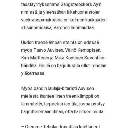
taustayrityksemme Gangstarockers Ay:n
nimissä, ja yleensähän liikehuoneistojen
vuokrasopimuksissa on kolmen kuukauden
irtisanomisaika, Varonen huomauttaa.
Uuden treenikämpän etsintä on edessä
myös Paavo Auvisen, Väinö Kemppisen,
Kim Miettisen ja Mika Kontisen Seventine-
bändillä. Heillä on harjoitustila ollut Teholan
yläkerrassa.
Myös bändin laulaja-kitaristi Auvisen
mielestä ihanteellinen treenikämppä on
lämmitetty, tarpeeksi iso tila, jossa pystyy
harjoittelemaan ilman, että häiritsee muita.
– Olemme Teholan toimitilaa käyttäneet