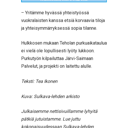
– Yritämme hyvässä yhteistyössä
vuokralaisten kanssa etsiä korvaavia tiloja
ja yhteisymmärryksessä sopia tilanne.
Hulkkosen mukaan Teholan purkuaikataulua
ei vielä ole lopullisesti lyöty lukkoon.
Purkutyön kilpailuttaa Järvi-Saimaan
Palvelut, ja projekti on laitettu alulle.
Teksti: Tea Ikonen
Kuva: Sulkava-lehden arkisto
Julkaisemme nettisivuillamme lyhyitä
pätkiä jutuistamme.
Lue juttu
kokonaisuudessaan Sulkava-lehden