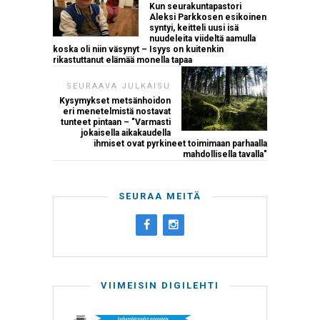
Kun seurakuntapastori
Aleksi Parkkosen esikoinen
syntyi, keitteli uusi isä
nuudeleita viideltä aamulla
koska oli niin väsynyt – Isyys on kuitenkin
rikastuttanut elämää monella tapaa
SEURAAVA JULKAISU
Kysymykset metsänhoidon
eri menetelmistä nostavat
tunteet pintaan – "Varmasti
jokaisella aikakaudella
ihmiset ovat pyrkineet toimimaan parhaalla
mahdollisella tavalla"
SEURAA MEITÄ
VIIMEISIN DIGILEHTI