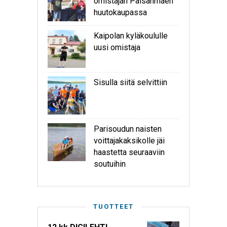
omistajan Palsanmäen
huutokaupassa
Kaipolan kyläkoululle
uusi omistaja
Sisulla siitä selvittiin
Parisoudun naisten
voittajakaksikolle jäi
haastetta seuraaviin
soutuihin
TUOTTEET