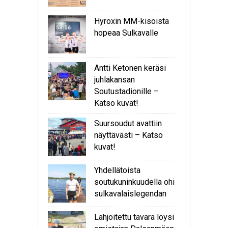
Hyroxin MM-kisoista
hopeaa Sulkavalle
Antti Ketonen keräsi
juhlakansan
Soutustadionille –
Katso kuvat!
Suursoudut avattiin
näyttävästi – Katso
kuvat!
Yhdellätoista
soutukuninkuudella ohi
sulkavalaislegendan
Lahjoitettu tavara löysi