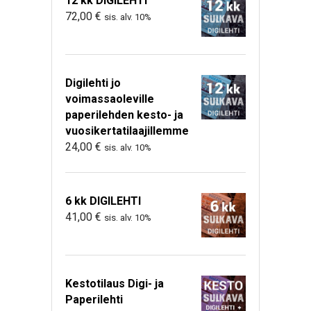
12 kk DIGILEHTI
72,00
€
sis. alv. 10%
Digilehti jo
voimassaoleville
paperilehden kesto- ja
vuosikertatilaajillemme
24,00
€
sis. alv. 10%
6 kk DIGILEHTI
41,00
€
sis. alv. 10%
Kestotilaus Digi- ja
Paperilehti