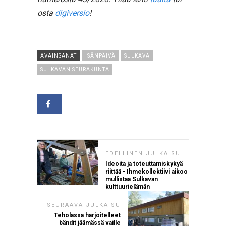
osta
digiversio
!
AVAINSANAT
ISÄNPÄIVÄ
SULKAVA
SULKAVAN SEURAKUNTA
EDELLINEN JULKAISU
Ideoita ja toteuttamiskykyä
riittää - Ihmekollektiivi aikoo
mullistaa Sulkavan
kulttuurielämän
SEURAAVA JULKAISU
Teholassa harjoitelleet
bändit jäämässä vaille