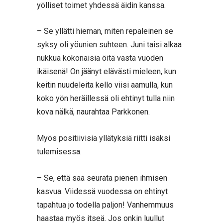
yölliset toimet yhdessä äidin kanssa.
– Se yllätti hieman, miten repaleinen se
syksy oli yöunien suhteen. Juni taisi alkaa
nukkua kokonaisia öitä vasta vuoden
ikäisenä! On jäänyt elävästi mieleen, kun
keitin nuudeleita kello viisi aamulla, kun
koko yön heräillessä oli ehtinyt tulla niin
kova nälkä, naurahtaa Parkkonen.
Myös positiivisia yllätyksiä riitti isäksi
tulemisessa.
– Se, että saa seurata pienen ihmisen
kasvua. Viidessä vuodessa on ehtinyt
tapahtua jo todella paljon! Vanhemmuus
haastaa myös itseä. Jos onkin luullut