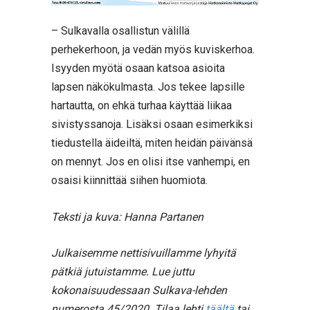
– Sulkavalla osallistun välillä
perhekerhoon, ja vedän myös kuviskerhoa.
Isyyden myötä osaan katsoa asioita
lapsen näkökulmasta. Jos tekee lapsille
hartautta, on ehkä turhaa käyttää liikaa
sivistyssanoja. Lisäksi osaan esimerkiksi
tiedustella äideiltä, miten heidän päivänsä
on mennyt. Jos en olisi itse vanhempi, en
osaisi kiinnittää siihen huomiota.
Teksti ja kuva: Hanna Partanen
Julkaisemme nettisivuillamme lyhyitä
pätkiä jutuistamme.
Lue juttu
kokonaisuudessaan Sulkava-lehden
numerosta 45/2020. Tilaa lehti
täältä
tai