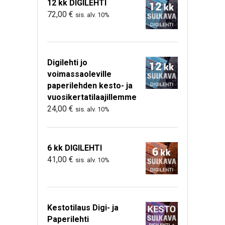
12 kk DIGILEHTI
72,00
€
sis. alv. 10%
Digilehti jo
voimassaoleville
paperilehden kesto- ja
vuosikertatilaajillemme
24,00
€
sis. alv. 10%
6 kk DIGILEHTI
41,00
€
sis. alv. 10%
Kestotilaus Digi- ja
Paperilehti