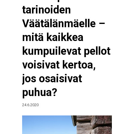
tarinoiden
Väätälänmäelle –
mitä kaikkea
kumpuilevat pellot
voisivat kertoa,
jos osaisivat
puhua?
24.6.2020