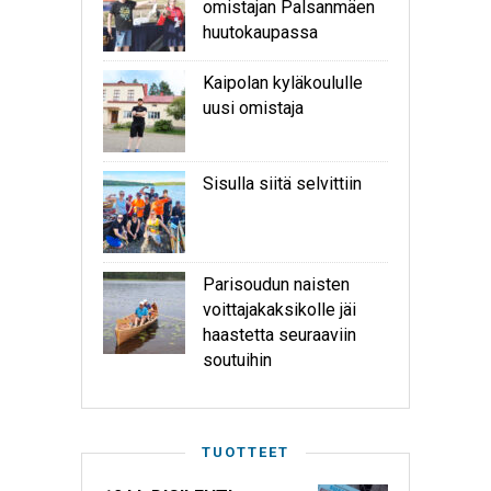
omistajan Palsanmäen
huutokaupassa
Kaipolan kyläkoululle
uusi omistaja
Sisulla siitä selvittiin
Parisoudun naisten
voittajakaksikolle jäi
haastetta seuraaviin
soutuihin
TUOTTEET