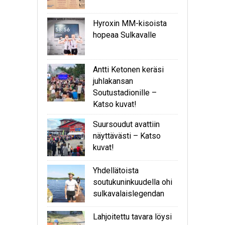
Hyroxin MM-kisoista
hopeaa Sulkavalle
Antti Ketonen keräsi
juhlakansan
Soutustadionille –
Katso kuvat!
Suursoudut avattiin
näyttävästi – Katso
kuvat!
Yhdellätoista
soutukuninkuudella ohi
sulkavalaislegendan
Lahjoitettu tavara löysi