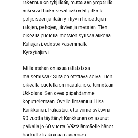
rakennus on tyhjillään, mutta sen ympärillä
aukeavat huikaisevat näköalat pitkälle
pohjoiseen ja itään yli hyvin hoidettujen
talojen, peltojen, järvien ja metsien. Tien
oikealla puolella, metsien sylissä aukeaa
Kuhajärvi, edessä vasemmalla
Kyrsyänjärvi.
Millaistahan on asua tällaisissa
maisemissa? Siitä on otettava selvä. Tien
oikealla puolella on maatila, joka tunnetaan
Ukkolana. Sen ovea piipahdamme
koputtelemaan. Ovelle ilmaantuu Liisa
Kankkunen. Paljastuu, että viime syksynä
90 vuotta täyttänyt Kankkunen on asunut
paikalla jo 60 vuotta. Väätälänmäelle hänet
houkutteli aikoinaan aviomies.