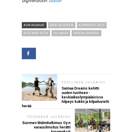
digiversioon
täällä
!
AVAINSANAT
KARI AUVINEN
KUPARIKOLIKOT
KUSTAAN SOTA
SULKAVA
VÄÄTÄLÄNMÄKI
EDELLINEN JULKAISU
Saimaa Dreams kehitti
uuden tuotteen -
keskiaikaolympialaisissa
hilpeys kukkii ja kilpailuvietti
herää
SEURAAVA JULKAISU
Suomen Malmitutkimus Oy:n
varausilmoitus herätti
kysymyksiä