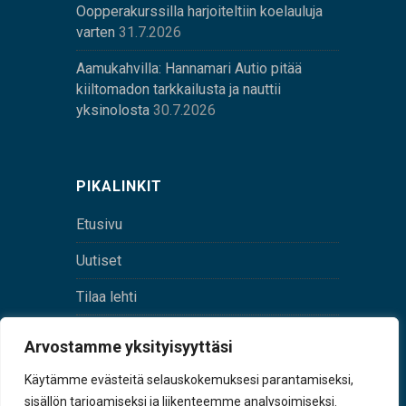
Oopperakurssilla harjoiteltiin koelauluja
varten
31.7.2026
Aamukahvilla: Hannamari Autio pitää
kiiltomadon tarkkailusta ja nauttii
yksinolosta
30.7.2026
PIKALINKIT
Etusivu
Uutiset
Tilaa lehti
Yhteystiedot
Arvostamme yksityisyyttäsi
Digilehti
Käytämme evästeitä selauskokemuksesi parantamiseksi,
sisällön tarjoamiseksi ja liikenteemme analysoimiseksi.