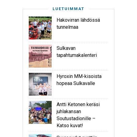
LUETUIMMAT
Hakovirran lähdössä
tunnelmaa
Sulkavan
tapahtumakalenteri
Hyroxin MM-kisoista
hopeaa Sulkavalle
Antti Ketonen keräsi
juhlakansan
Soutustadionille –
Katso kuvat!