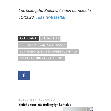
Lue koko juttu Sulkava-lehden numerosta
12/2020.
Tilaa lehti täältä!
AVAINSANAT
KAISA RALLI
KOILLISOSAN RANTAYLEISKAAVA
KUNNANHALLITUKSEN PUHEENJOHTAJA
SULKAVAN KUNNANVALTUUSTO
EDELLINEN JULKAISU
Yhtiökokous käsitteli myllyn kohtaloa