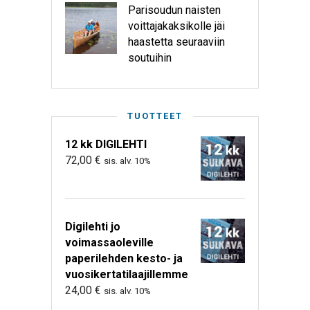
Parisoudun naisten
voittajakaksikolle jäi
haastetta seuraaviin
soutuihin
TUOTTEET
12 kk DIGILEHTI
72,00
€
sis. alv. 10%
Digilehti jo
voimassaoleville
paperilehden kesto- ja
vuosikertatilaajillemme
24,00
€
sis. alv. 10%