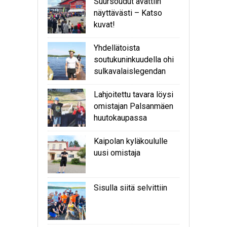
Suursoudut avattiin
näyttävästi – Katso
kuvat!
Yhdellätoista
soutukuninkuudella ohi
sulkavalaislegendan
Lahjoitettu tavara löysi
omistajan Palsanmäen
huutokaupassa
Kaipolan kyläkoululle
uusi omistaja
Sisulla siitä selvittiin