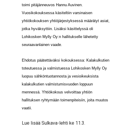
toimi pitäjänneuvos Hannu Auvinen.
Vuosikokouksessa käsiteltiin varsinaisen
yhtiökokouksen yhtiöjärjestyksessä määrätyt asiat,
jotka hyväksyttiin. Lisäksi käsittelyssä oli
Lohikosken Mylly Oy:n hallitukselle lähetetty
seuraavanlainen vaade.
Ehdotus päätettäväksi kokouksessa: Kalakulkutien
toteutuessa ja valmistuessa Lohikosken Mylly Oy
luopuu sähköntuotannosta ja vesioikeuksista
kalakulkutien valmistumisvuoden loppuun
mennessä. Yhtiökokous velvoittaa yhtiön
hallituksen ryhtymään toimenpiteisiin, joita muutos
vaatii.
Lue lisää Sulkava-lehti ke 11.3.