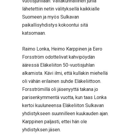
vuotisjuhliaan. Valtakunnallinen juhla
lähetettiin netin välityksellä kaikkialle
Suomeen ja myös Sulkavan
paikallisyhdistys kokoontui sitä
katsomaan.
Raimo Lonka, Heimo Karppinen ja Eero
Forsström odottelivat kahvipöydän
ääressä Eläkeliiton 50-vuotisjuhlan
alkamista. Kävi ilmi, että kullakin miehellä
oli vähän erilainen suhde Eläkeliittoon.
Forsströmillä oli jäsenyyttä takana jo
parisenkymmentä vuotta, kun taas Lonka
kertoi kuuluneensa Eläkeliiton Sulkavan
yhdistykseen suunnilleen kuukauden ajan.
Karppinen paljasti, ettei hän ole
yhdistyksen jäsen.