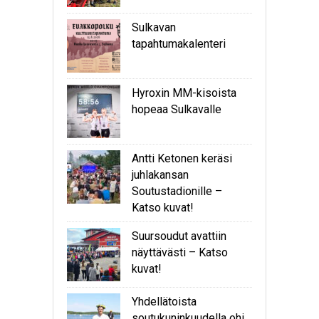
Sulkavan
tapahtumakalenteri
Hyroxin MM-kisoista
hopeaa Sulkavalle
Antti Ketonen keräsi
juhlakansan
Soutustadionille –
Katso kuvat!
Suursoudut avattiin
näyttävästi – Katso
kuvat!
Yhdellätoista
soutukuninkuudella ohi