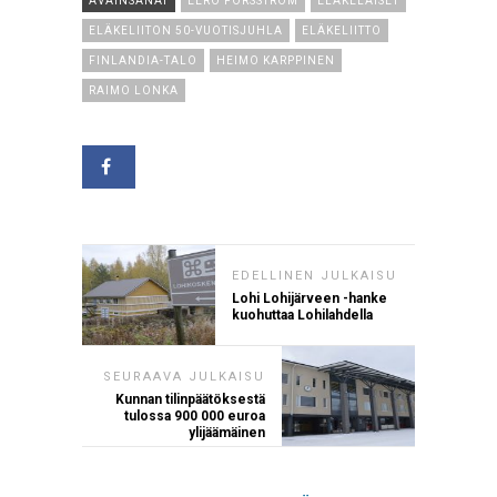
AVAINSANAT
EERO FORSSTRÖM
ELÄKELÄISET
ELÄKELIITON 50-VUOTISJUHLA
ELÄKELIITTO
FINLANDIA-TALO
HEIMO KARPPINEN
RAIMO LONKA
EDELLINEN JULKAISU
Lohi Lohijärveen -hanke
kuohuttaa Lohilahdella
SEURAAVA JULKAISU
Kunnan tilinpäätöksestä
tulossa 900 000 euroa
ylijäämäinen