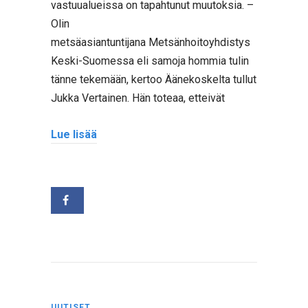
vastuualueissa on tapahtunut muutoksia. –
Olin
metsäasiantuntijana Metsänhoitoyhdistys
Keski-Suomessa eli samoja hommia tulin
tänne tekemään, kertoo Äänekoskelta tullut
Jukka Vertainen. Hän toteaa, etteivät
Lue lisää
UUTISET