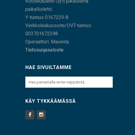
Kotiseutulehti Oy:n julkaisema
paikallislehti.
Y-tunnus 0167229-8
Verkkolaskuosoite/OVT-tunnus:
003701672298
Operaattori: Maventa
Tietosuojaseloste
HAE SIVUILTAMME
KÄY TYKKÄÄMÄSSÄ