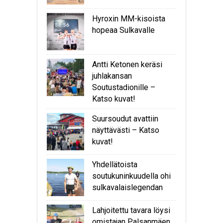
Hyroxin MM-kisoista
hopeaa Sulkavalle
Antti Ketonen keräsi
juhlakansan
Soutustadionille –
Katso kuvat!
Suursoudut avattiin
näyttävästi – Katso
kuvat!
Yhdellätoista
soutukuninkuudella ohi
sulkavalaislegendan
Lahjoitettu tavara löysi
omistajan Palsanmäen