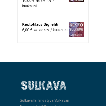
10,00
€
/
sis. alv. 10%
kuukausi
Kestotilaus Digilehti
6,00
€
/ kuukausi
sis. alv. 10%
Sulkavalla ilmestyvä Sulkavan