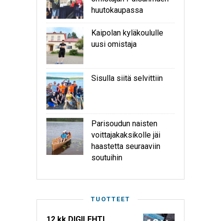
huutokaupassa
Kaipolan kyläkoululle
uusi omistaja
Sisulla siitä selvittiin
Parisoudun naisten
voittajakaksikolle jäi
haastetta seuraaviin
soutuihin
TUOTTEET
12 kk DIGILEHTI