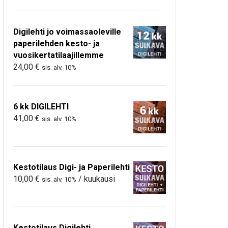
Digilehti jo voimassaoleville
paperilehden kesto- ja
vuosikertatilaajillemme
24,00
€
sis. alv. 10%
6 kk DIGILEHTI
41,00
€
sis. alv. 10%
Kestotilaus Digi- ja Paperilehti
10,00
€
/ kuukausi
sis. alv. 10%
Kestotilaus Digilehti