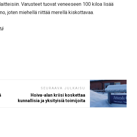
laitteisiin. Varusteet tuovat veneeseen 100 kiloa lisää
o, joten miehellä riittää merellä kiskottavaa.
tä
SEURAAVA JULKAISU
ä
Hoiva-alan kriisi koskettaa
kunnallisia ja yksityisiä toimijoita