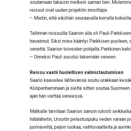
soutamaan takaisin melkein saman tien. Molemmat 
reissut ovat uuden projektin innoittajia.
– Mietin, että eiköhän seuraavalla kerralla kokeilla
Tallinnan reissuilla Saarion alla oli Pauli Parkkis
havainnut. Siksi mies kääntyi Parkkisen puoleen, s
venettä. Saarion toiveiden pohjalta Parkkinen keh
– Onneksi Pauli suostui tekemään veneen.
Reissu vaatii huolellisen valmistautumisen
Saario kaavailee lähtevänsä soutu-urakkaan kesäku
Kööpenhaminaan ja sieltä sitten soutaa Suomeen. 
ajan hän viettää veneessä.
Matkalle tarvitaan Saarion sanoin rutosti seikkailu
hätälähetin, Ursuitin pelastuspuku veden varaan j
juomavettä, paljon ruokaa, vaihtovaatteita ja aurin