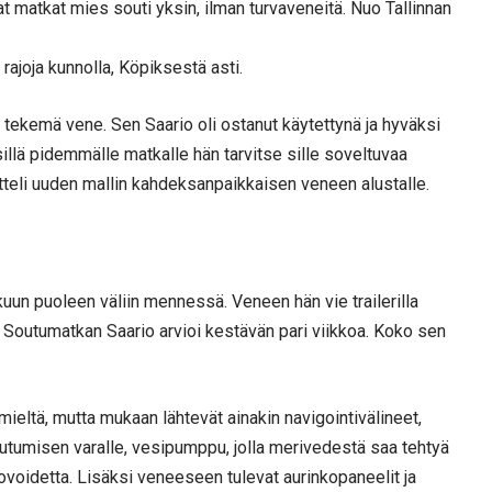
matkat mies souti yksin, ilman turvaveneitä. Nuo Tallinnan
 rajoja kunnolla, Köpiksestä asti.
en tekemä vene. Sen Saario oli ostanut käytettynä ja hyväksi
illä pidemmälle matkalle hän tarvitse sille soveltuvaa
itteli uuden mallin kahdeksanpaikkaisen veneen alustalle.
un puoleen väliin mennessä. Veneen hän vie trailerilla
Soutumatkan Saario arvioi kestävän pari viikkoa. Koko sen
mieltä, mutta mukaan lähtevät ainakin navigointivälineet,
outumisen varalle, vesipumppu, jolla merivedestä saa tehtyä
kovoidetta. Lisäksi veneeseen tulevat aurinkopaneelit ja