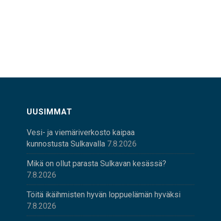
UUSIMMAT
Vesi- ja viemäriverkosto kaipaa
kunnostusta Sulkavalla
7.8.2026
Mikä on ollut parasta Sulkavan kesässä?
7.8.2026
Töitä ikäihmisten hyvän loppuelämän hyväksi
7.8.2026