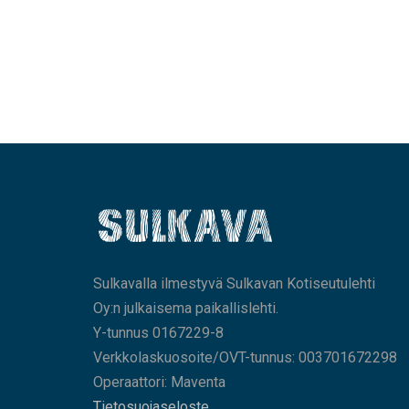
Sulkavalla ilmestyvä Sulkavan Kotiseutulehti
Oy:n julkaisema paikallislehti.
Y-tunnus 0167229-8
Verkkolaskuosoite/OVT-tunnus: 003701672298
Operaattori: Maventa
Tietosuojaseloste