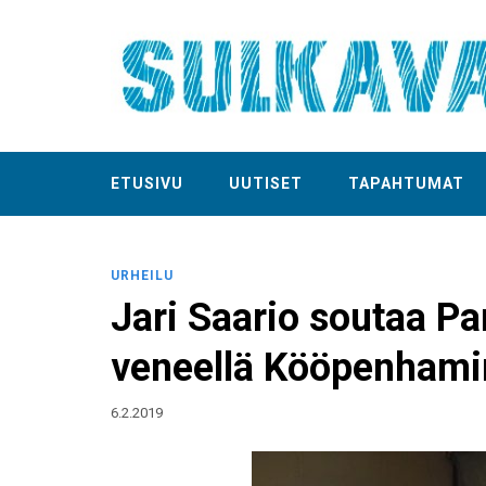
ETUSIVU
UUTISET
TAPAHTUMAT
URHEILU
Jari Saario soutaa Pa
veneellä Kööpenhamin
6.2.2019