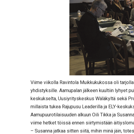
Viime viikolla Ravintola Muikkukukossa oli tarjolla
yhdistyksille. Aamupalan jälkeen kuultiin lyhyet 
keskukselta, Uusiyrityskeskus Wäläkyltä sekä Pro-
millaista tukea Rajupusu Leaderilla ja ELY-keskuk
Aamupuurotilaisuuden alkuun Oili Tikka ja Susanna I
viime hetket töissä ennen siirtymistään äitiysloma
– Susanna jatkaa sitten siitä, mihin minä jäin, totesi