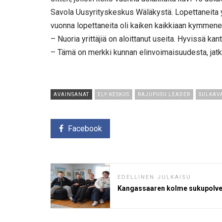
Savola Uusyrityskeskus Wäläkystä. Lopettaneita 
vuonna lopettaneita oli kaiken kaikkiaan kymmene
– Nuoria yrittäjiä on aloittanut useita. Hyvissä ka
– Tämä on merkki kunnan elinvoimaisuudesta, jatk
AVAINSANAT
ELY-KESKUS
RAJUPUSU LEADER
SULKAVA
Facebook
EDELLINEN JULKAISU
Kangassaaren kolme sukupolv