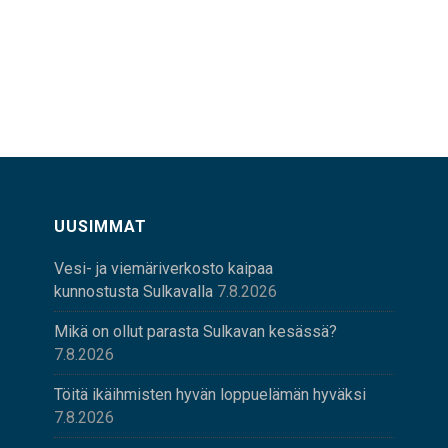
UUSIMMAT
Vesi- ja viemäriverkosto kaipaa
kunnostusta Sulkavalla
7.8.2026
Mikä on ollut parasta Sulkavan kesässä?
7.8.2026
Töitä ikäihmisten hyvän loppuelämän hyväksi
7.8.2026