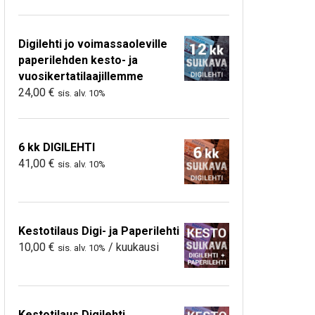
Digilehti jo voimassaoleville
paperilehden kesto- ja
vuosikertatilaajillemme
24,00
€
sis. alv. 10%
6 kk DIGILEHTI
41,00
€
sis. alv. 10%
Kestotilaus Digi- ja Paperilehti
10,00
€
/ kuukausi
sis. alv. 10%
Kestotilaus Digilehti