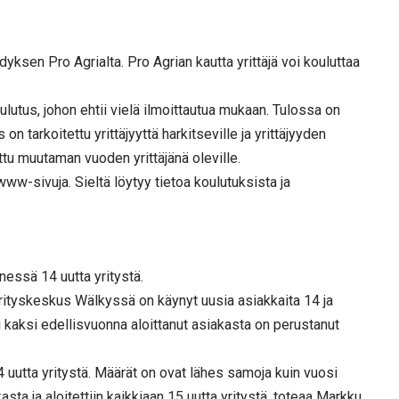
yksen Pro Agrialta. Pro Agrian kautta yrittäjä voi kouluttaa
ulutus, johon ehtii vielä ilmoittautua mukaan. Tulossa on
n tarkoitettu yrittäjyyttä harkitseville ja yrittäjyyden
ettu muutaman vuoden yrittäjänä oleville.
www-sivuja. Sieltä löytyy tietoa koulutuksista ja
essä 14 uutta yritystä.
tyskeskus Wälkyssä on käynyt uusia asiakkaita 14 ja
 kaksi edellisvuonna aloittanut asiakasta on perustanut
4 uutta yritystä. Määrät on ovat lähes samoja kuin vuosi
asta ja aloitettiin kaikkiaan 15 uutta yritystä, toteaa Markku