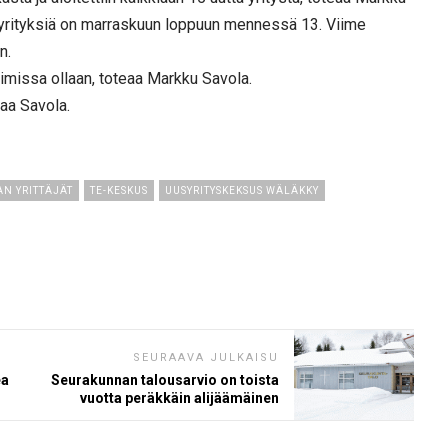
yrityksiä on marraskuun loppuun mennessä 13. Viime
n.
ntimissa ollaan, toteaa Markku Savola.
aa Savola.
N YRITTÄJÄT
TE-KESKUS
UUSYRITYSKEKSUS WÄLÄKKY
SEURAAVA JULKAISU
ea
Seurakunnan talousarvio on toista
vuotta peräkkäin alijäämäinen