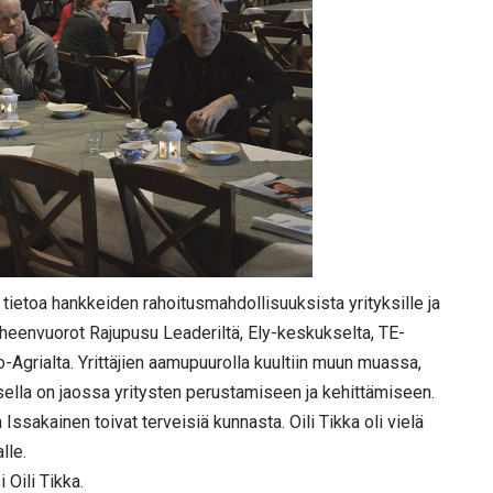
 tietoa hankkeiden rahoitusmahdollisuuksista yrityksille ja
puheenvuorot Rajupusu Leaderiltä, Ely-keskukselta, TE-
Agrialta. Yrittäjien aamupuurolla kuultiin muun muassa,
sella on jaossa yritysten perustamiseen ja kehittämiseen.
ssakainen toivat terveisiä kunnasta. Oili Tikka oli vielä
lle.
 Oili Tikka.