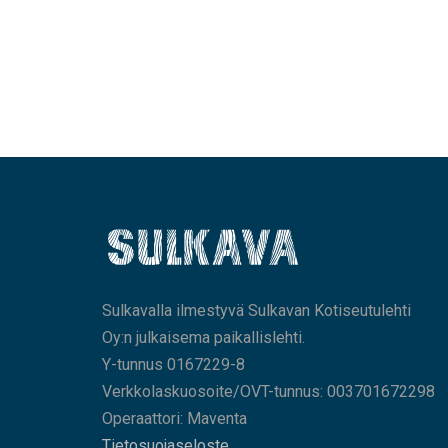
Sulkavalla ilmestyvä Sulkavan Kotiseutulehti
Oy:n julkaisema paikallislehti.
Y-tunnus 0167229-8
Verkkolaskuosoite/OVT-tunnus: 003701672298
Operaattori: Maventa
Tietosuojaseloste