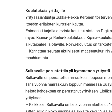
Koulutuksia yrittäjille
Yritysasiantuntija Jukka-Pekka Keronen toi tervehd
itseään erilaisten kurssien kautta.
Esimerkki tarjolla olevista koulutuksista on Digiko
myös Kipinä- ja Roihu-koulutukset. Kipinä-koulutus o
alkutaipaleella oleville. Roihu-koulutus on tarkoit
– Kannattaa seurata aktiivisesti maaseutukuriirin 
tapahtumista.
Sulkavalle perustettiin yli kymmenen yritystä
Sulkavalle on perustettu marraskuun loppuun menn
Tänä vuonna marraskuun loppuun mennessä Uusyri
heistä kahdeksan on perustanut yrityksen. Lisäksi
yrityksen.
– Kaikkiaan Sulkavalla on tänä vuonna aloittanut 1
sitten, jolloin koko vuonna asiakkaita kävi 15 asiak