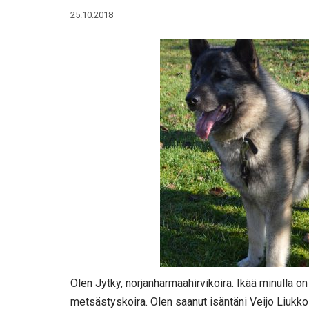
25.10.2018
Olen Jytky, norjanharmaahirvikoira. Ikää minulla on
metsästyskoira. Olen saanut isäntäni Veijo Liukko