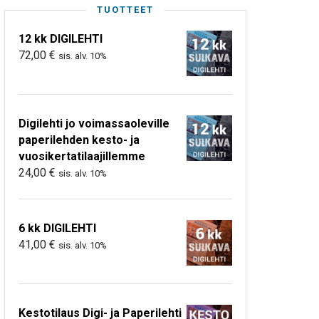
TUOTTEET
12 kk DIGILEHTI
72,00
€
sis. alv. 10%
Digilehti jo voimassaoleville
paperilehden kesto- ja
vuosikertatilaajillemme
24,00
€
sis. alv. 10%
6 kk DIGILEHTI
41,00
€
sis. alv. 10%
Kestotilaus Digi- ja Paperilehti