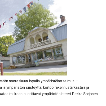
tetään marraskuun lopulla ympäristökatselmus. –
ja ympäristön siisteyttä, kertoo rakennustarkastaja ja
 katselmuksen suorittavat ympäristösihteeri Pekka Sorjonen