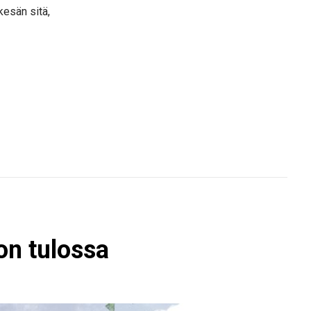
kesän sitä,
on tulossa