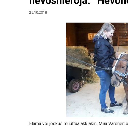
hevoshieroja: ”Hevone
25.10.2018
Elämä voi joskus muuttua äkkiäkin. Miia Varonen o