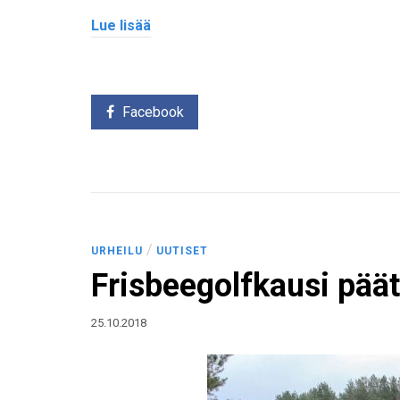
Lue lisää
Facebook
/
URHEILU
UUTISET
Frisbeegolfkausi päät
25.10.2018