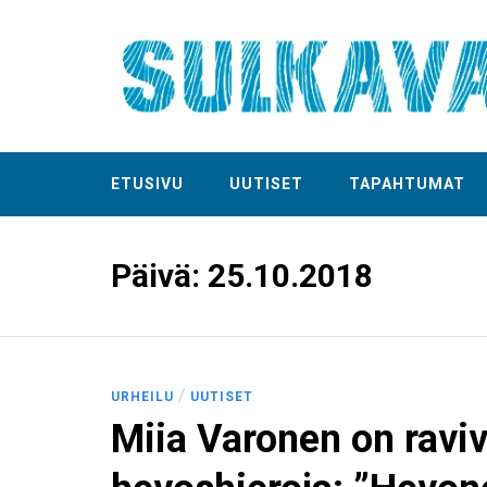
ETUSIVU
UUTISET
TAPAHTUMAT
Päivä:
25.10.2018
/
URHEILU
UUTISET
Miia Varonen on raviv