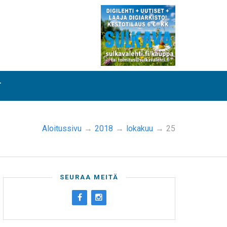
T
Aloitussivu
→
2018
→
lokakuu
→
25
SEURAA MEITÄ