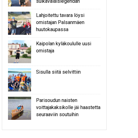
sulkavalaislegendan
Lahjoitettu tavara löysi
omistajan Palsanmäen
huutokaupassa
Kaipolan kyläkoululle uusi
omistaja
Sisulla siitä selvittiin
Parisoudun naisten
voittajakaksikolle jäi haastetta
seuraaviin soutuihin