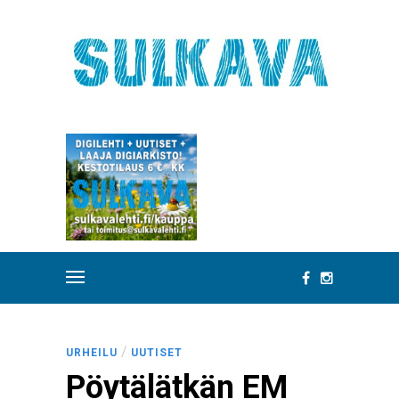
/
URHEILU
UUTISET
Pöytälätkän EM