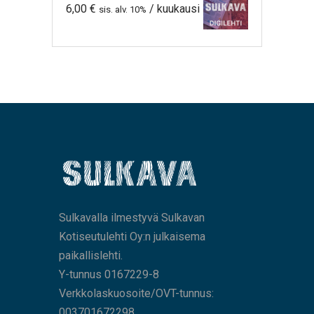
6,00
€
/ kuukausi
sis. alv. 10%
Sulkavalla ilmestyvä Sulkavan
Kotiseutulehti Oy:n julkaisema
paikallislehti.
Y-tunnus 0167229-8
Verkkolaskuosoite/OVT-tunnus:
003701672298