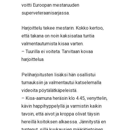
voitti Euroopan mestaruuden
superveteraanisarjassa.
Harjoittelu tekee mestarin. Kokko kertoo,
että takana on noin kaksisataa tuntia
valmentautumista kisaa varten.
– Tuurilla ei voiteta. Tarvitaan kovaa
harjoittelua.
Peliharjoitusten lisäksi hän osallistui
turnauksiin ja valmentautui katselemalla
videoita pöytälätkäpeleistä.
– Kisa-aamuna heräsin klo 4.45, venyttelin,
kävin happihyppelyllä ja varmistin kaikin
tavoin, että aivot ja kroppa olivat täysin
hereillä koitoksen alkaessa. Jännitystä en
tuntenut, sillä kuukausien määrätietoinen