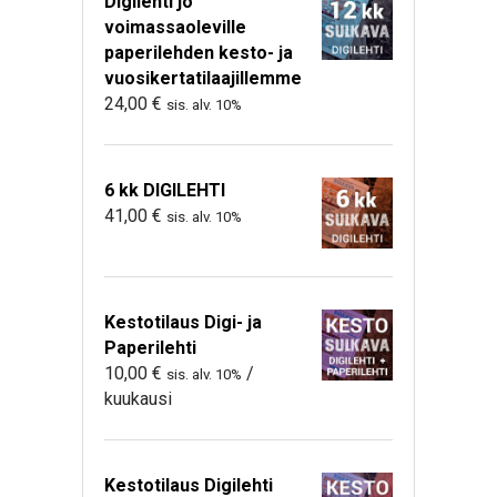
Digilehti jo
voimassaoleville
paperilehden kesto- ja
vuosikertatilaajillemme
24,00
€
sis. alv. 10%
6 kk DIGILEHTI
41,00
€
sis. alv. 10%
Kestotilaus Digi- ja
Paperilehti
10,00
€
/
sis. alv. 10%
kuukausi
Kestotilaus Digilehti