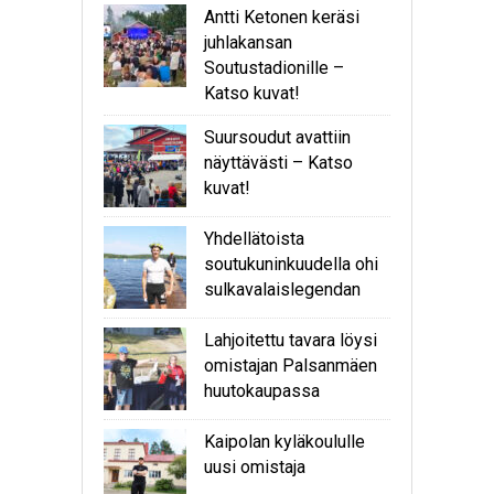
Antti Ketonen keräsi
juhlakansan
Soutustadionille –
Katso kuvat!
Suursoudut avattiin
näyttävästi – Katso
kuvat!
Yhdellätoista
soutukuninkuudella ohi
sulkavalaislegendan
Lahjoitettu tavara löysi
omistajan Palsanmäen
huutokaupassa
Kaipolan kyläkoululle
uusi omistaja