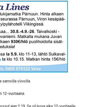
amoilla viivoilla.
n 12-vuotiaana.
ossut ajan 2.19. Se oli kova aika 12-vuotiaalle.