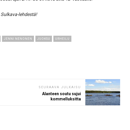
 Sulkava-lehdestä!
JENNI NENONEN
JUOKSU
URHEILU
SEURAAVA JULKAISU
Alanteen soutu sujui
kommelluksitta