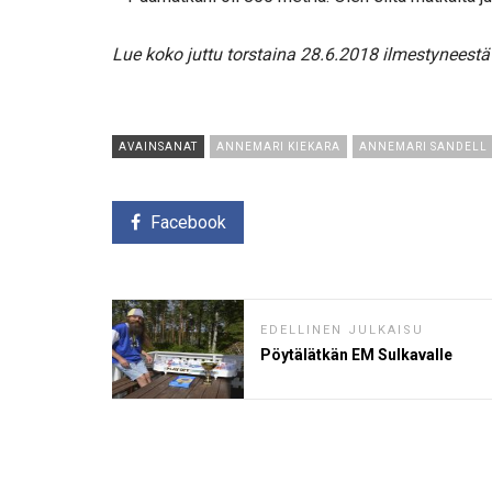
Lue koko juttu torstaina 28.6.2018 ilmestyneestä
AVAINSANAT
ANNEMARI KIEKARA
ANNEMARI SANDELL
Facebook
EDELLINEN JULKAISU
Pöytälätkän EM Sulkavalle