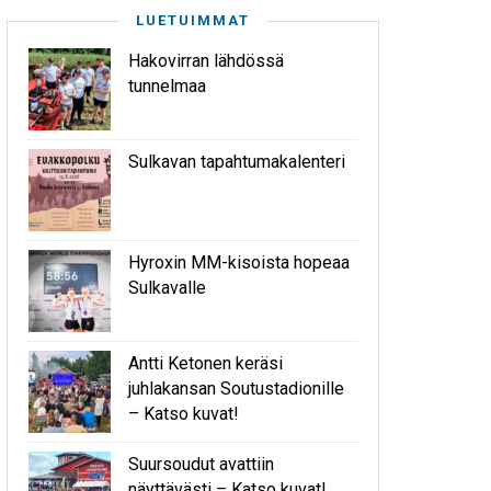
LUETUIMMAT
Hakovirran lähdössä
tunnelmaa
Sulkavan tapahtumakalenteri
Hyroxin MM-kisoista hopeaa
Sulkavalle
Antti Ketonen keräsi
juhlakansan Soutustadionille
– Katso kuvat!
Suursoudut avattiin
näyttävästi – Katso kuvat!