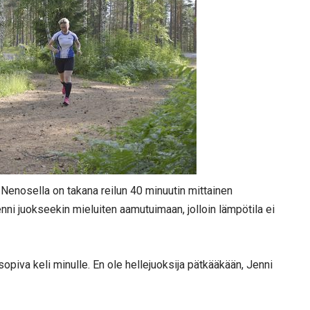
nosella on takana reilun 40 minuutin mittainen
nni juokseekin mieluiten aamutuimaan, jolloin lämpötila ei
sopiva keli minulle. En ole hellejuoksija pätkääkään, Jenni