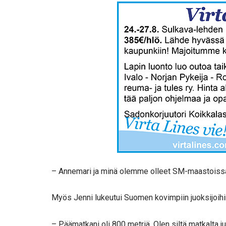
– Annemari ja minä olemme olleet SM-maastoissa s
Myös Jenni lukeutui Suomen kovimpiin juoksijoihi
– Päämatkani oli 800 metriä. Olen siltä matkalta ju