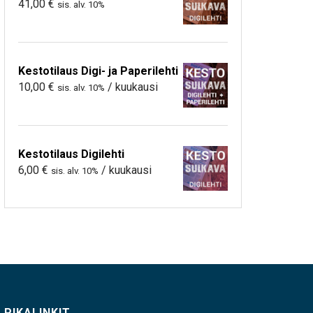
41,00
€
sis. alv. 10%
Kestotilaus Digi- ja Paperilehti
10,00
€
/ kuukausi
sis. alv. 10%
Kestotilaus Digilehti
6,00
€
/ kuukausi
sis. alv. 10%
PIKALINKIT