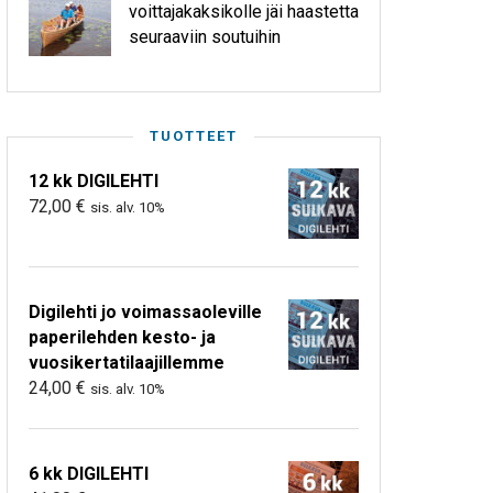
voittajakaksikolle jäi haastetta
seuraaviin soutuihin
TUOTTEET
12 kk DIGILEHTI
72,00
€
sis. alv. 10%
Digilehti jo voimassaoleville
paperilehden kesto- ja
vuosikertatilaajillemme
24,00
€
sis. alv. 10%
6 kk DIGILEHTI