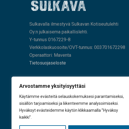
Sulkavalla ilmestyvä Sulkavan Kotiseutulehti
Oy:n julkaisema paikallislehti.
Y-tunnus 0167229-8
Verkkolaskuosoite/OVT-tunnus: 003701672298
Operaattori: Maventa
Tietosuojaseloste
HAE SIVUILTAMME
Arvostamme yksityisyyttäsi
Käytämme evästeitä selauskokemuksesi parantamiseksi,
sisällön tarjoamiseksi ja liikenteemme analysoimiseksi.
Hyväksyt evästeidemme käytön klikkaamalla ”Hyväksy
KÄY TYKKÄÄMÄSSÄ
kaikki”.