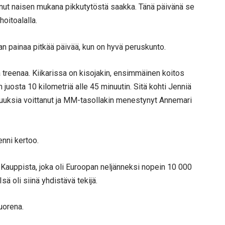
enut naisen mukana pikkutytöstä saakka. Tänä päivänä se
oitoalalla.
n painaa pitkää päivää, kun on hyvä peruskunto.
treenaa. Kiikarissa on kisojakin, ensimmäinen koitos
 juosta 10 kilometriä alle 45 minuutin. Sitä kohti Jenniä
uuksia voittanut ja MM-tasollakin menestynyt Annemari
nni kertoo.
Kauppista, joka oli Euroopan neljänneksi nopein 10 000
Isä oli siinä yhdistävä tekijä.
uorena.