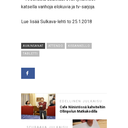
katsella vanhoja elokuvia ja tv-sarjoja.
Lue lisää Sulkava-lehti to 25.1.2018
AVAINSANAT
ATTENDO
KISSANKELLO
TABLETTI
EDELLINEN JULKAISU
Cafe Niinistössä kahviteltiin
Ollinpolun Matkakodilla
SEURAAVA JULKAISU