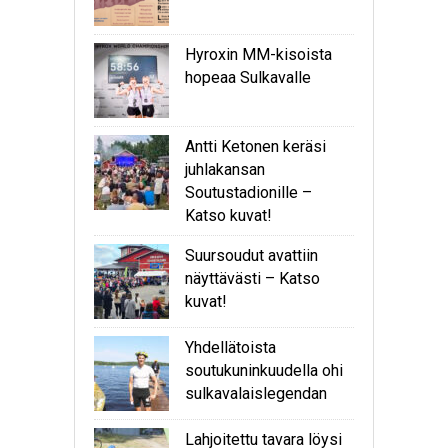
Hyroxin MM-kisoista
hopeaa Sulkavalle
Antti Ketonen keräsi
juhlakansan
Soutustadionille –
Katso kuvat!
Suursoudut avattiin
näyttävästi – Katso
kuvat!
Yhdellätoista
soutukuninkuudella ohi
sulkavalaislegendan
Lahjoitettu tavara löysi