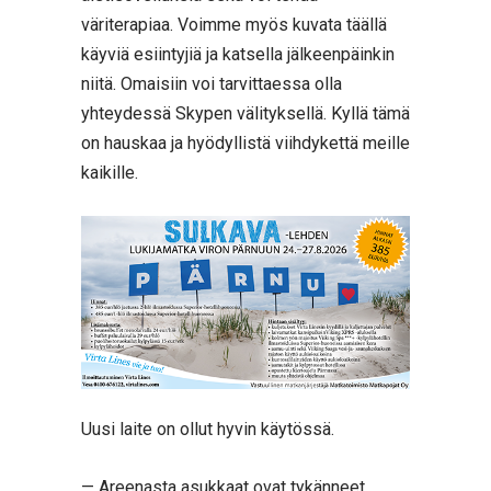
väriterapiaa. Voimme myös kuvata täällä
käyviä esiintyjiä ja katsella jälkeenpäinkin
niitä. Omaisiin voi tarvittaessa olla
yhteydessä Skypen välityksellä. Kyllä tämä
on hauskaa ja hyödyllistä viihdykettä meille
kaikille.
Uusi laite on ollut hyvin käytössä.
— Areenasta asukkaat ovat tykänneet