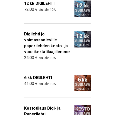
12 kk DIGILEHTI
72,00
€
sis. alv. 10%
Digilehti jo
voimassaoleville
paperilehden kesto- ja
vuosikertatilaajillemme
24,00
€
sis. alv. 10%
6 kk DIGILEHTI
41,00
€
sis. alv. 10%
Kestotilaus Digi- ja
Paperilehti