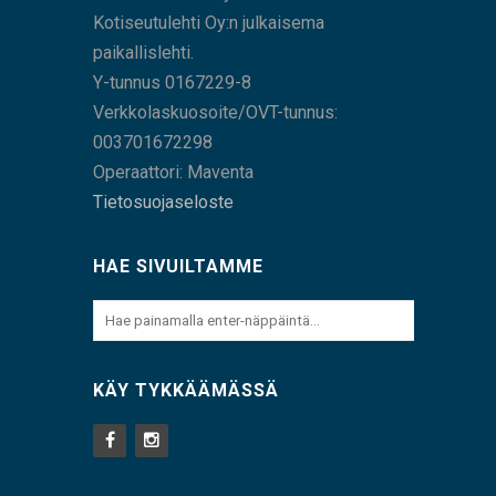
Kotiseutulehti Oy:n julkaisema
paikallislehti.
Y-tunnus 0167229-8
Verkkolaskuosoite/OVT-tunnus:
003701672298
Operaattori: Maventa
Tietosuojaseloste
HAE SIVUILTAMME
KÄY TYKKÄÄMÄSSÄ