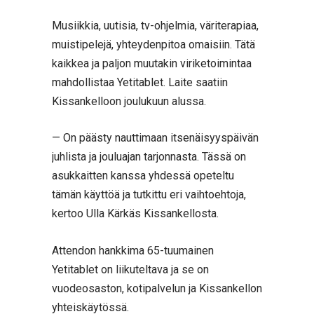
Musiikkia, uutisia, tv-ohjelmia, väriterapiaa,
muistipelejä, yhteydenpitoa omaisiin. Tätä
kaikkea ja paljon muutakin viriketoimintaa
mahdollistaa Yetitablet. Laite saatiin
Kissankelloon joulukuun alussa.
— On päästy nauttimaan itsenäisyyspäivän
juhlista ja jouluajan tarjonnasta. Tässä on
asukkaitten kanssa yhdessä opeteltu
tämän käyttöä ja tutkittu eri vaihtoehtoja,
kertoo Ulla Kärkäs Kissankellosta.
Attendon hankkima 65-tuumainen
Yetitablet on liikuteltava ja se on
vuodeosaston, kotipalvelun ja Kissankellon
yhteiskäytössä.