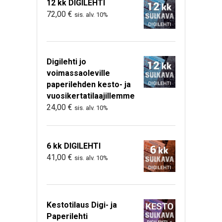
12 kk DIGILEHTI
72,00
€
sis. alv. 10%
Digilehti jo
voimassaoleville
paperilehden kesto- ja
vuosikertatilaajillemme
24,00
€
sis. alv. 10%
6 kk DIGILEHTI
41,00
€
sis. alv. 10%
Kestotilaus Digi- ja
Paperilehti