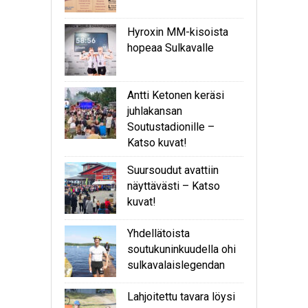
Hyroxin MM-kisoista
hopeaa Sulkavalle
Antti Ketonen keräsi
juhlakansan
Soutustadionille –
Katso kuvat!
Suursoudut avattiin
näyttävästi – Katso
kuvat!
Yhdellätoista
soutukuninkuudella ohi
sulkavalaislegendan
Lahjoitettu tavara löysi