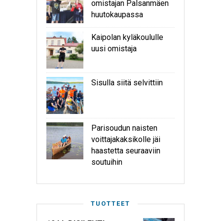
omistajan Palsanmäen
huutokaupassa
Kaipolan kyläkoululle
uusi omistaja
Sisulla siitä selvittiin
Parisoudun naisten
voittajakaksikolle jäi
haastetta seuraaviin
soutuihin
TUOTTEET