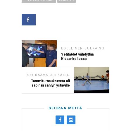
EDELLINEN JULKAISU
Yetitablet viihdyttää
Kissankellossa
SEURAAVA JULKAISU
Tammiturnauksessa oli
säpinää sählyn ystäville
SEURAA MEITÄ