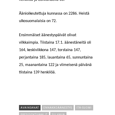
Äänioikeutettuja kunnassa on 2286. Heistä
ulkosuomalaisia on 72.
Ensimmäiset äänestyspäivät olivat
vilkkaimpia. Tiistaina 17.1. äänestäneitä oli
164, keskiviikkona 147, torstaina 147,
perjantaina 185, lauantaina 65, sunnuntaina
25, maanantaina 122 ja viimeisenä päivänä
tiistaina 139 henkilöä.
AVAINSANAT
ENNAKKOÄÄNESTYS
ITÄ-SUOMI
PRESIDENTIVAALIT
SULKAVA