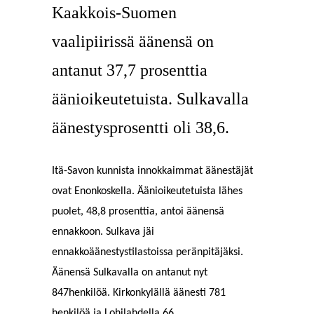
Kaakkois-Suomen
vaalipiirissä äänensä on
antanut 37,7 prosenttia
äänioikeutetuista. Sulkavalla
äänestysprosentti oli 38,6.
Itä-Savon kunnista innokkaimmat äänestäjät
ovat Enonkoskella. Äänioikeutetuista lähes
puolet, 48,8 prosenttia, antoi äänensä
ennakkoon. Sulkava jäi
ennakkoäänestystilastoissa peränpitäjäksi.
Äänensä Sulkavalla on antanut nyt
847henkilöä. Kirkonkylällä äänesti 781
henkilöä ja Lohilahdella 66.