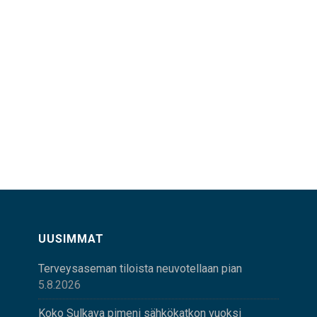
UUSIMMAT
Terveysaseman tiloista neuvotellaan pian
5.8.2026
Koko Sulkava pimeni sähkökatkon vuoksi