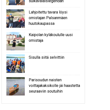
sulkavalaislegendan
Lahjoitettu tavara löysi
omistajan Palsanmäen
huutokaupassa
Kaipolan kyläkoululle uusi
omistaja
Sisulla siitä selvittiin
Parisoudun naisten
voittajakaksikolle jäi haastetta
seuraaviin soutuihin