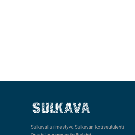
Sulkavalla ilmestyvä Sulkavan Kotiseutulehti