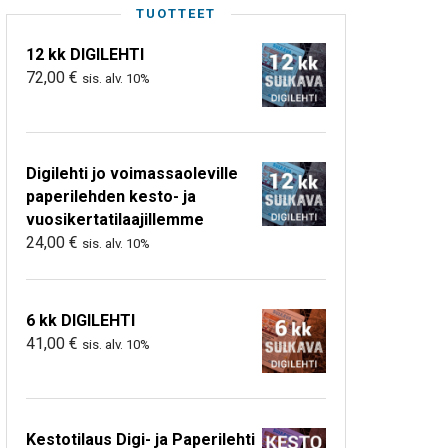
TUOTTEET
12 kk DIGILEHTI
72,00
€
sis. alv. 10%
Digilehti jo voimassaoleville
paperilehden kesto- ja
vuosikertatilaajillemme
24,00
€
sis. alv. 10%
6 kk DIGILEHTI
41,00
€
sis. alv. 10%
Kestotilaus Digi- ja Paperilehti