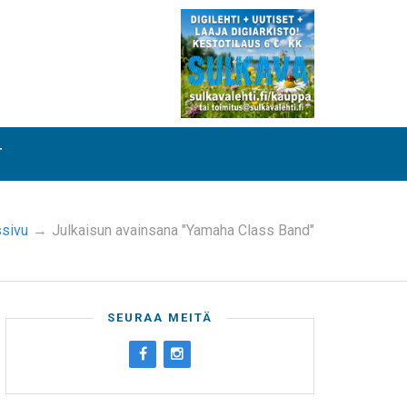
T
ssivu
→
Julkaisun avainsana "Yamaha Class Band"
SEURAA MEITÄ