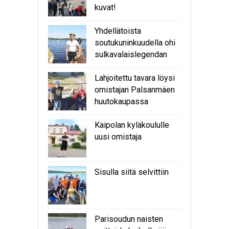
kuvat!
Yhdellätoista
soutukuninkuudella ohi
sulkavalaislegendan
Lahjoitettu tavara löysi
omistajan Palsanmäen
huutokaupassa
Kaipolan kyläkoululle
uusi omistaja
Sisulla siitä selvittiin
Parisoudun naisten