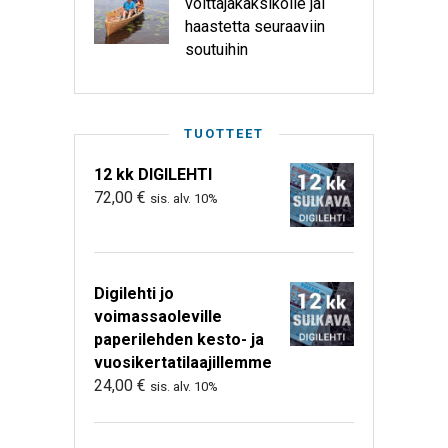
voittajakaksikolle jäi
haastetta seuraaviin
soutuihin
TUOTTEET
12 kk DIGILEHTI
72,00
€
sis. alv. 10%
Digilehti jo
voimassaoleville
paperilehden kesto- ja
vuosikertatilaajillemme
24,00
€
sis. alv. 10%