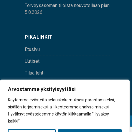
Terveysaseman tiloista neuvotellaan pian
5.8.2026
PIKALINKIT
Etusivu
Uutiset
Tilaa lehti
Yhteystiedot
Arvostamme yksityisyyttäsi
Digilehti
Käytämme evästeitä selauskokemuksesi parantamiseksi,
sisällön tarjoamiseksi ja liikenteemme analysoimiseksi.
Hyväksyt evästeidemme käytön klikkaamalla ”Hyväksy
kaikki”.
© Sulkava-lehti • Sulkavan Kotiseutulehti Oy • Y-
tunnus 0167229-8