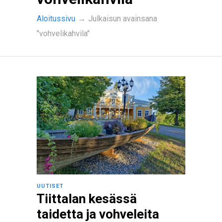
Aloitussivu
→
Julkaisun avainsana
"vohvelikahvila"
UUTISET
Tiittalan kesässä
taidetta ja vohveleita