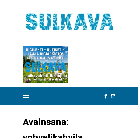
Avainsana:
vohvelikahvila