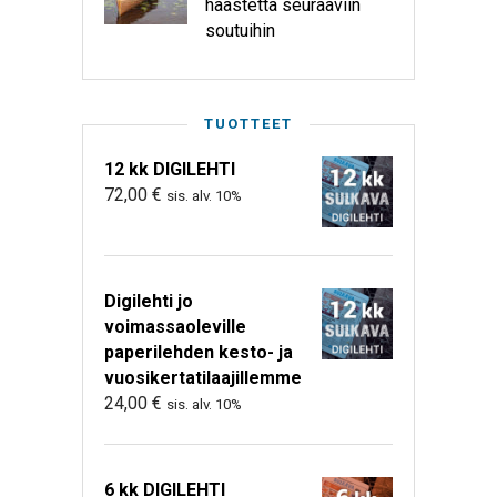
haastetta seuraaviin
soutuihin
TUOTTEET
12 kk DIGILEHTI
72,00
€
sis. alv. 10%
Digilehti jo
voimassaoleville
paperilehden kesto- ja
vuosikertatilaajillemme
24,00
€
sis. alv. 10%
6 kk DIGILEHTI