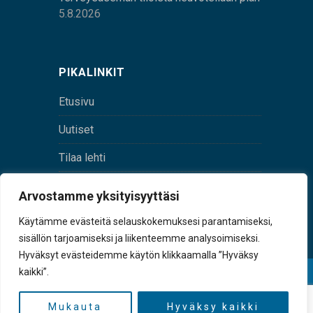
5.8.2026
PIKALINKIT
Etusivu
Uutiset
Tilaa lehti
Yhteystiedot
Arvostamme yksityisyyttäsi
Digilehti
Käytämme evästeitä selauskokemuksesi parantamiseksi,
sisällön tarjoamiseksi ja liikenteemme analysoimiseksi.
Hyväksyt evästeidemme käytön klikkaamalla ”Hyväksy
kaikki”.
© Sulkava-lehti • Sulkavan Kotiseutulehti Oy • Y-
tunnus 0167229-8
Mukauta
Hyväksy kaikki