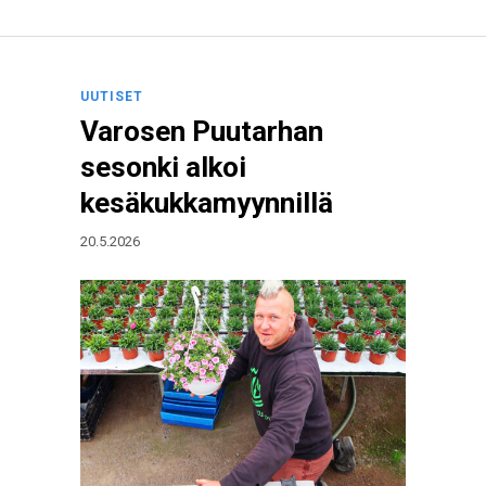
UUTISET
Varosen Puutarhan
sesonki alkoi
kesäkukkamyynnillä
20.5.2026