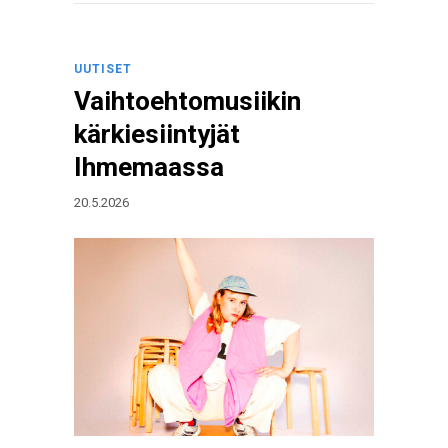
UUTISET
Vaihtoehtomusiikin
kärkiesiintyjät
Ihmemaassa
20.5.2026