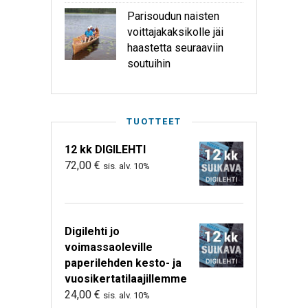
Parisoudun naisten
voittajakaksikolle jäi
haastetta seuraaviin
soutuihin
TUOTTEET
12 kk DIGILEHTI
72,00
€
sis. alv. 10%
Digilehti jo
voimassaoleville
paperilehden kesto- ja
vuosikertatilaajillemme
24,00
€
sis. alv. 10%