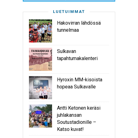
LUETUIMMAT
Hakovirran lähdössä
tunnelmaa
Sulkavan
tapahtumakalenteri
Hyroxin MM-kisoista
hopeaa Sulkavalle
Antti Ketonen keräsi
juhlakansan
Soutustadionille –
Katso kuvat!