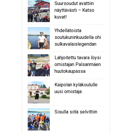
Suursoudut avattiin
näyttävästi – Katso
kuvat!
Yhdellätoista
soutukuninkuudella ohi
sulkavalaislegendan
Lahjoitettu tavara löysi
omistajan Palsanmäen
huutokaupassa
Kaipolan kyläkoululle
uusi omistaja
Sisulla siitä selvittiin