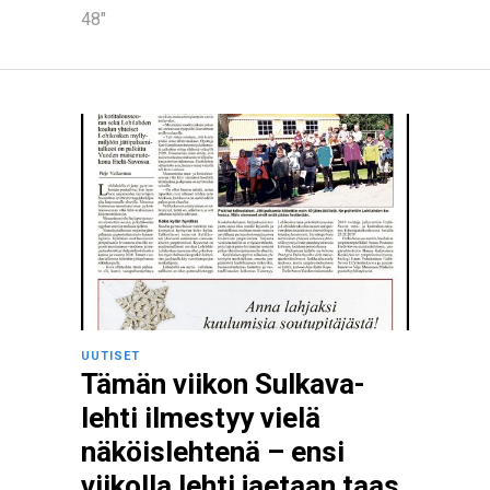
48"
UUTISET
Tämän viikon Sulkava-
lehti ilmestyy vielä
näköislehtenä – ensi
viikolla lehti jaetaan taas