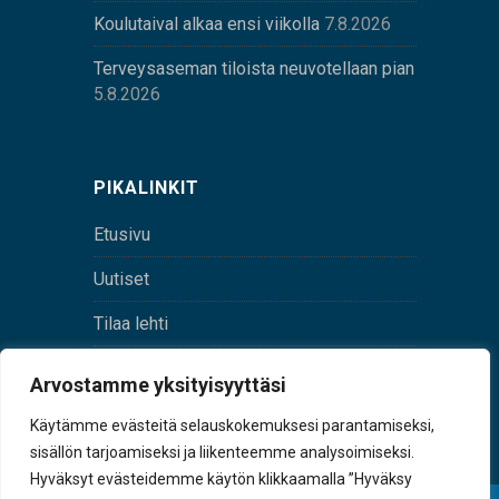
Koulutaival alkaa ensi viikolla
7.8.2026
Terveysaseman tiloista neuvotellaan pian
5.8.2026
PIKALINKIT
Etusivu
Uutiset
Tilaa lehti
Yhteystiedot
Arvostamme yksityisyyttäsi
Digilehti
Käytämme evästeitä selauskokemuksesi parantamiseksi,
sisällön tarjoamiseksi ja liikenteemme analysoimiseksi.
Hyväksyt evästeidemme käytön klikkaamalla ”Hyväksy