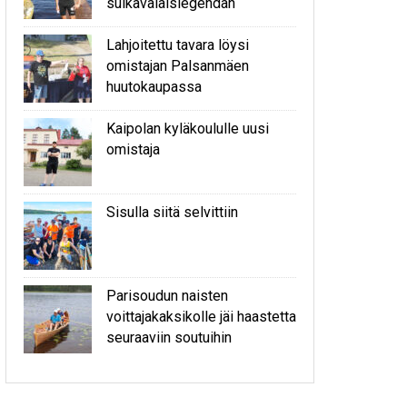
sulkavalaislegendan
Lahjoitettu tavara löysi
omistajan Palsanmäen
huutokaupassa
Kaipolan kyläkoululle uusi
omistaja
Sisulla siitä selvittiin
Parisoudun naisten
voittajakaksikolle jäi haastetta
seuraaviin soutuihin