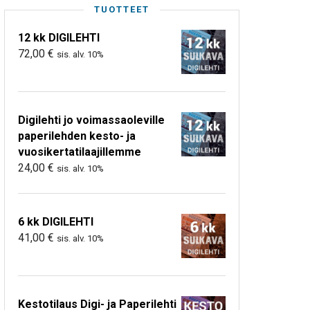
TUOTTEET
12 kk DIGILEHTI
72,00
€
sis. alv. 10%
Digilehti jo voimassaoleville
paperilehden kesto- ja
vuosikertatilaajillemme
24,00
€
sis. alv. 10%
6 kk DIGILEHTI
41,00
€
sis. alv. 10%
Kestotilaus Digi- ja Paperilehti