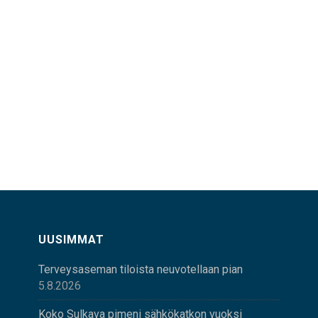
UUSIMMAT
Terveysaseman tiloista neuvotellaan pian
5.8.2026
Koko Sulkava pimeni sähkökatkon vuoksi