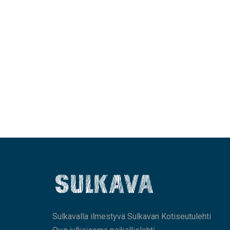
Sulkavalla ilmestyvä Sulkavan Kotiseutulehti