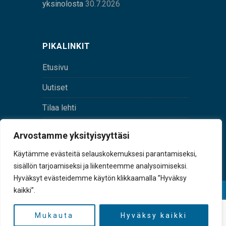
yksinolosta
30.7.2026
PIKALINKIT
Etusivu
Uutiset
Tilaa lehti
Yhteystiedot
Arvostamme yksityisyyttäsi
Digilehti
Käytämme evästeitä selauskokemuksesi parantamiseksi,
sisällön tarjoamiseksi ja liikenteemme analysoimiseksi.
Hyväksyt evästeidemme käytön klikkaamalla ”Hyväksy
kaikki”.
© Sulkava-lehti • Sulkavan Kotiseutulehti Oy • Y-
tunnus 0167229-8
Mukauta
Hyväksy kaikki
TAKAISIN YLÖS