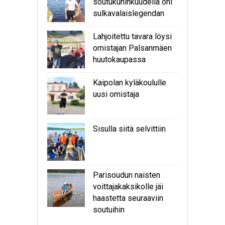
soutukuninkuudella ohi
sulkavalaislegendan
Lahjoitettu tavara löysi
omistajan Palsanmäen
huutokaupassa
Kaipolan kyläkoululle
uusi omistaja
Sisulla siitä selvittiin
Parisoudun naisten
voittajakaksikolle jäi
haastetta seuraaviin
soutuihin