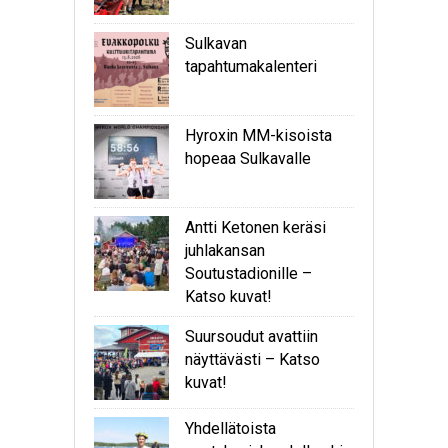
Sulkavan
tapahtumakalenteri
Hyroxin MM-kisoista
hopeaa Sulkavalle
Antti Ketonen keräsi
juhlakansan
Soutustadionille –
Katso kuvat!
Suursoudut avattiin
näyttävästi – Katso
kuvat!
Yhdellätoista