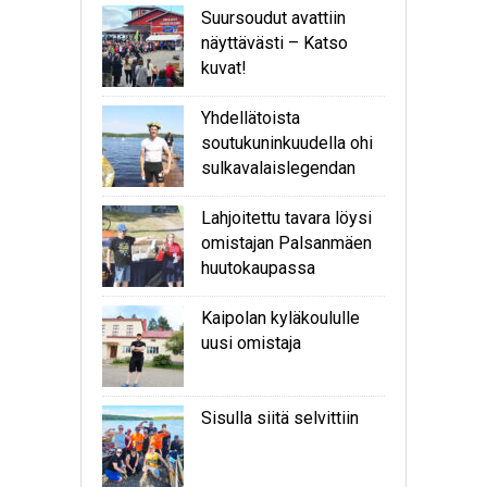
Suursoudut avattiin
näyttävästi – Katso
kuvat!
Yhdellätoista
soutukuninkuudella ohi
sulkavalaislegendan
Lahjoitettu tavara löysi
omistajan Palsanmäen
huutokaupassa
Kaipolan kyläkoululle
uusi omistaja
Sisulla siitä selvittiin