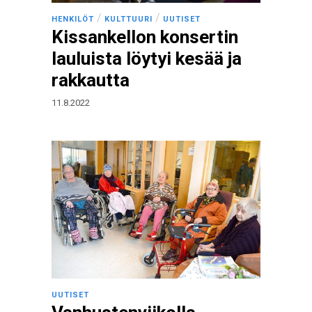
/
/
HENKILÖT
KULTTUURI
UUTISET
Kissankellon konsertin
lauluista löytyi kesää ja
rakkautta
11.8.2022
UUTISET