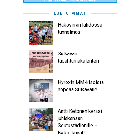
LUETUIMMAT
Hakovirran lähdössä
tunnelmaa
Sulkavan
tapahtumakalenteri
Hyroxin MM-kisoista
hopeaa Sulkavalle
Antti Ketonen keräsi
juhlakansan
Soutustadionille –
Katso kuvat!