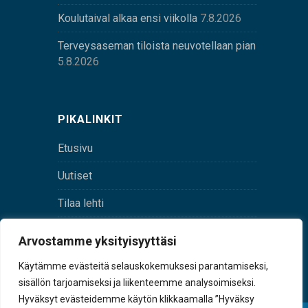
Koulutaival alkaa ensi viikolla
7.8.2026
Terveysaseman tiloista neuvotellaan pian
5.8.2026
PIKALINKIT
Etusivu
Uutiset
Tilaa lehti
Yhteystiedot
Arvostamme yksityisyyttäsi
Digilehti
Käytämme evästeitä selauskokemuksesi parantamiseksi,
sisällön tarjoamiseksi ja liikenteemme analysoimiseksi.
Hyväksyt evästeidemme käytön klikkaamalla ”Hyväksy