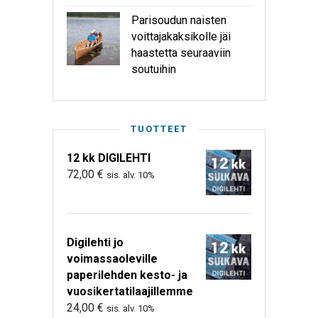
Parisoudun naisten
voittajakaksikolle jäi
haastetta seuraaviin
soutuihin
TUOTTEET
12 kk DIGILEHTI
72,00
€
sis. alv. 10%
Digilehti jo
voimassaoleville
paperilehden kesto- ja
vuosikertatilaajillemme
24,00
€
sis. alv. 10%