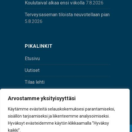
Koulutaival alkaa ensi viikolla
7.8.2026
Terveysaseman tiloista neuvotellaan pian
5.8.2026
PIKALINKIT
Etusivu
Uutiset
Tilaa lehti
Yhteystiedot
Arvostamme yksityisyyttäsi
Digilehti
Käytämme evästeitä selauskokemuksesi parantamiseksi,
sisällön tarjoamiseksi ja liikenteemme analysoimiseksi.
Hyväksyt evästeidemme käytön klikkaamalla ”Hyväksy
kaikki”.