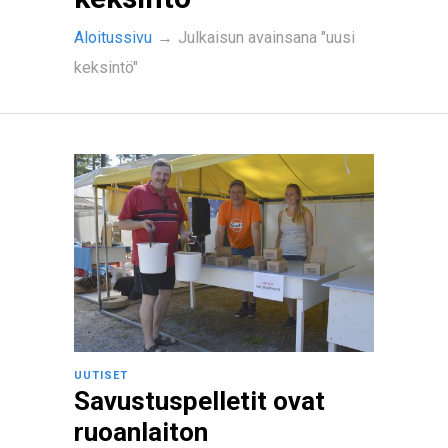
Aloitussivu
→
Julkaisun avainsana "uusi
keksintö"
UUTISET
Savustuspelletit ovat
ruoanlaiton