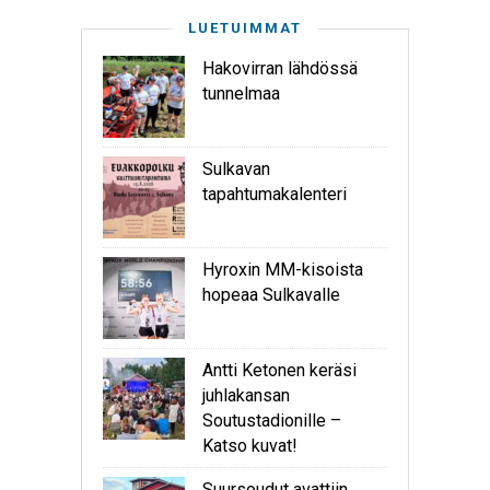
LUETUIMMAT
Hakovirran lähdössä
tunnelmaa
Sulkavan
tapahtumakalenteri
Hyroxin MM-kisoista
hopeaa Sulkavalle
Antti Ketonen keräsi
juhlakansan
Soutustadionille –
Katso kuvat!
Suursoudut avattiin