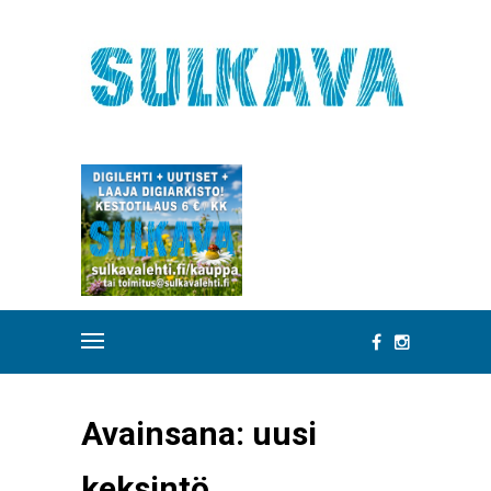
Avainsana:
uusi
keksintö