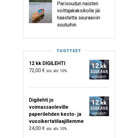
Parisoudun naisten
voittajakaksikolle jäi
haastetta seuraaviin
soutuihin
TUOTTEET
12 kk DIGILEHTI
72,00
€
sis. alv. 10%
Digilehti jo
voimassaoleville
paperilehden kesto- ja
vuosikertatilaajillemme
24,00
€
sis. alv. 10%