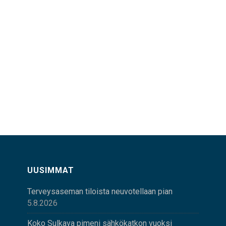
UUSIMMAT
Terveysaseman tiloista neuvotellaan pian
5.8.2026
Koko Sulkava pimeni sähkökatkon vuoksi