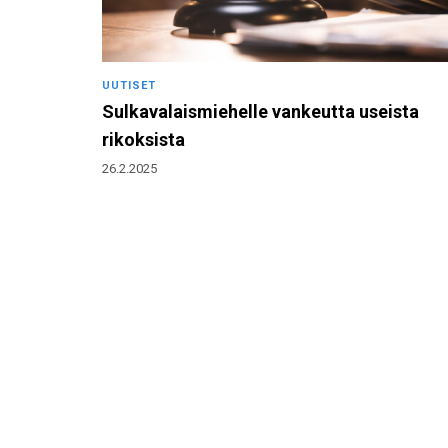
UUTISET
Sulkavalaismiehelle vankeutta useista
rikoksista
26.2.2025