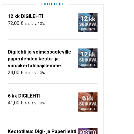
TUOTTEET
12 kk DIGILEHTI
72,00
€
sis. alv. 10%
Digilehti jo voimassaoleville
paperilehden kesto- ja
vuosikertatilaajillemme
24,00
€
sis. alv. 10%
6 kk DIGILEHTI
41,00
€
sis. alv. 10%
Kestotilaus Digi- ja Paperilehti