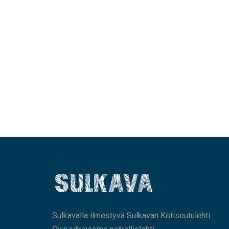
Sulkavalla ilmestyvä Sulkavan Kotiseutulehti