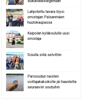
sulkavalaislegendan
Lahjoitettu tavara löysi
omistajan Palsanmäen
huutokaupassa
Kaipolan kyläkoululle uusi
omistaja
Sisulla siitä selvittiin
Parisoudun naisten
voittajakaksikolle jäi haastetta
seuraaviin soutuihin