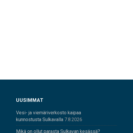
UUSIMMAT
Vesi- ja viemäriverkosto kaipaa
kunnostusta Sulkavalla
7.8.2026
Mikä on ollut parasta Sulkavan kesässä?