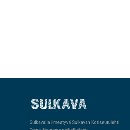
Sulkavalla ilmestyvä Sulkavan Kotiseutulehti