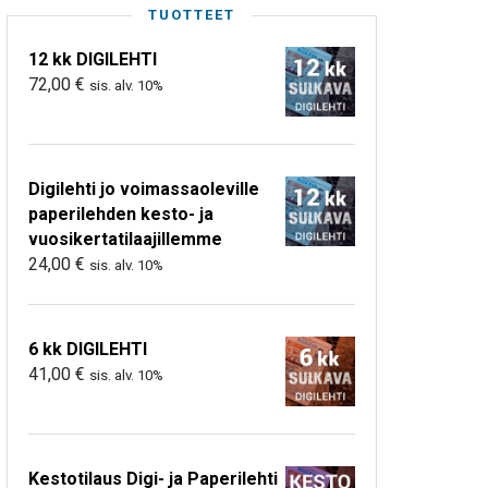
TUOTTEET
12 kk DIGILEHTI
72,00
€
sis. alv. 10%
Digilehti jo voimassaoleville
paperilehden kesto- ja
vuosikertatilaajillemme
24,00
€
sis. alv. 10%
6 kk DIGILEHTI
41,00
€
sis. alv. 10%
Kestotilaus Digi- ja Paperilehti