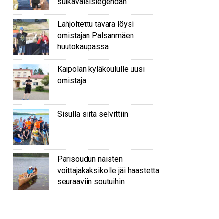
sulkavalaislegendan
Lahjoitettu tavara löysi
omistajan Palsanmäen
huutokaupassa
Kaipolan kyläkoululle uusi
omistaja
Sisulla siitä selvittiin
Parisoudun naisten
voittajakaksikolle jäi haastetta
seuraaviin soutuihin