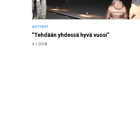
UUTISET
”Tehdään yhdessä hyvä vuosi”
4.1.2018