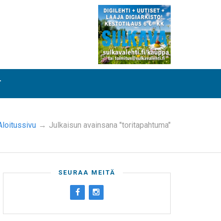
T
Aloitussivu
→
Julkaisun avainsana "toritapahtuma"
SEURAA MEITÄ