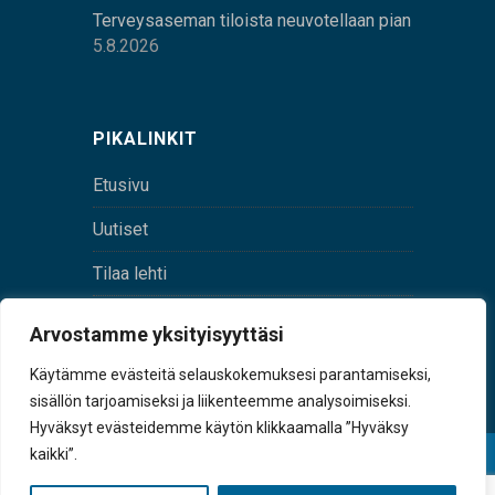
Terveysaseman tiloista neuvotellaan pian
5.8.2026
PIKALINKIT
Etusivu
Uutiset
Tilaa lehti
Yhteystiedot
Arvostamme yksityisyyttäsi
Digilehti
Käytämme evästeitä selauskokemuksesi parantamiseksi,
sisällön tarjoamiseksi ja liikenteemme analysoimiseksi.
Hyväksyt evästeidemme käytön klikkaamalla ”Hyväksy
kaikki”.
© Sulkava-lehti • Sulkavan Kotiseutulehti Oy • Y-
tunnus 0167229-8