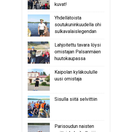
kuvat!
Yhdellätoista
soutukuninkuudella ohi
sulkavalaislegendan
Lahjoitettu tavara löysi
omistajan Palsanmäen
huutokaupassa
Kaipolan kyläkoululle
uusi omistaja
Sisulla siitä selvittiin
Parisoudun naisten