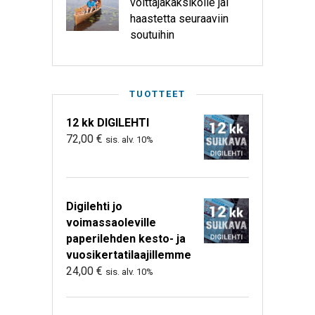
voittajakaksikolle jäi
haastetta seuraaviin
soutuihin
TUOTTEET
12 kk DIGILEHTI
72,00
€
sis. alv. 10%
Digilehti jo
voimassaoleville
paperilehden kesto- ja
vuosikertatilaajillemme
24,00
€
sis. alv. 10%