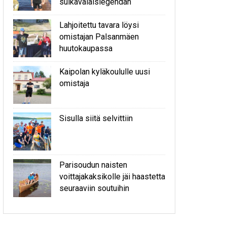
sulkavalaislegendan
Lahjoitettu tavara löysi
omistajan Palsanmäen
huutokaupassa
Kaipolan kyläkoululle uusi
omistaja
Sisulla siitä selvittiin
Parisoudun naisten
voittajakaksikolle jäi haastetta
seuraaviin soutuihin