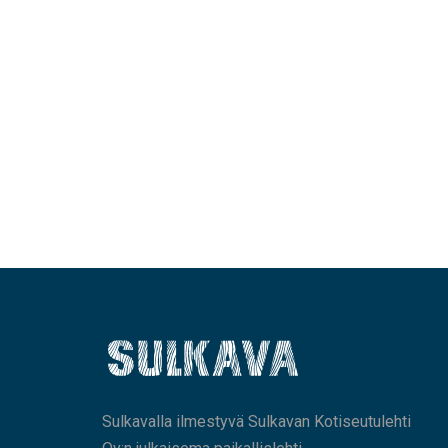
Sulkavalla ilmestyvä Sulkavan Kotiseutulehti