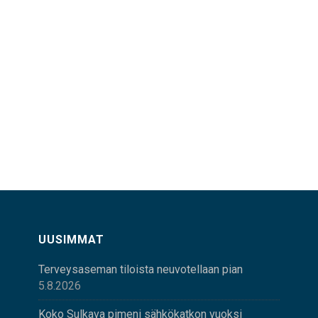
UUSIMMAT
Terveysaseman tiloista neuvotellaan pian
5.8.2026
Koko Sulkava pimeni sähkökatkon vuoksi