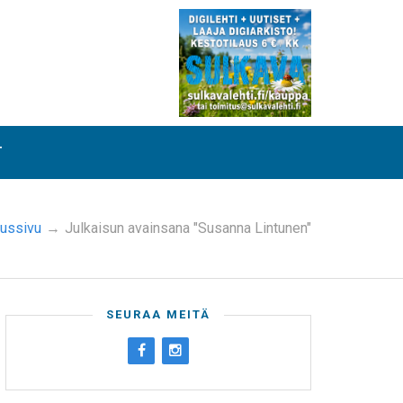
T
tussivu
→
Julkaisun avainsana "Susanna Lintunen"
SEURAA MEITÄ