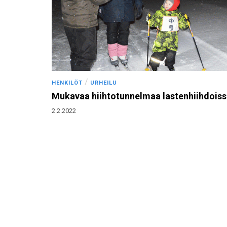
/
HENKILÖT
URHEILU
Mukavaa hiihtotunnelmaa lastenhiihdois
2.2.2022