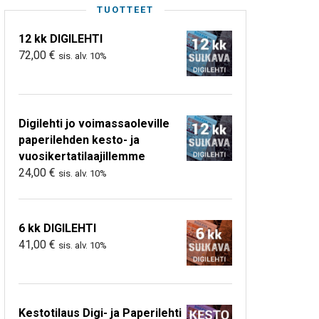
TUOTTEET
12 kk DIGILEHTI
72,00
€
sis. alv. 10%
Digilehti jo voimassaoleville
paperilehden kesto- ja
vuosikertatilaajillemme
24,00
€
sis. alv. 10%
6 kk DIGILEHTI
41,00
€
sis. alv. 10%
Kestotilaus Digi- ja Paperilehti