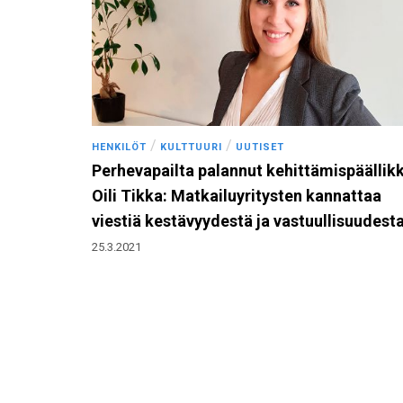
/
/
HENKILÖT
KULTTUURI
UUTISET
Perhevapailta palannut kehittämispäällik
Oili Tikka: Matkailuyritysten kannattaa
viestiä kestävyydestä ja vastuullisuudest
25.3.2021