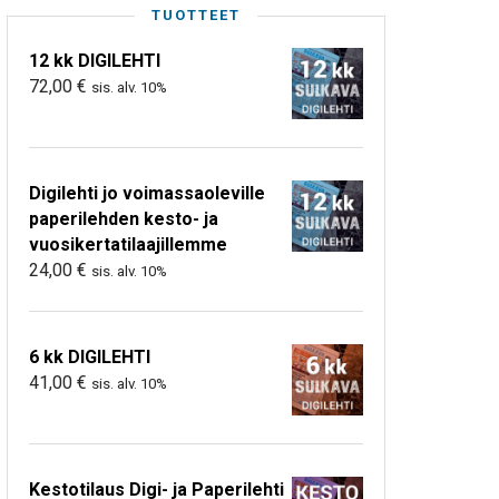
TUOTTEET
12 kk DIGILEHTI
72,00
€
sis. alv. 10%
Digilehti jo voimassaoleville
paperilehden kesto- ja
vuosikertatilaajillemme
24,00
€
sis. alv. 10%
6 kk DIGILEHTI
41,00
€
sis. alv. 10%
Kestotilaus Digi- ja Paperilehti