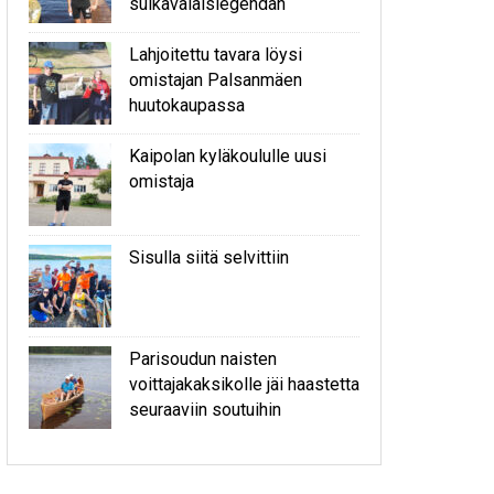
sulkavalaislegendan
Lahjoitettu tavara löysi
omistajan Palsanmäen
huutokaupassa
Kaipolan kyläkoululle uusi
omistaja
Sisulla siitä selvittiin
Parisoudun naisten
voittajakaksikolle jäi haastetta
seuraaviin soutuihin