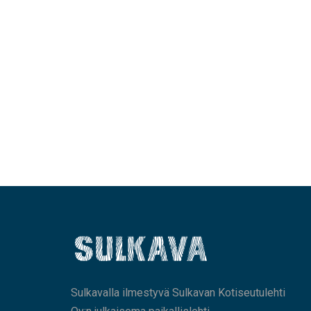
Sulkavalla ilmestyvä Sulkavan Kotiseutulehti