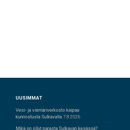
UUSIMMAT
Vesi- ja viemäriverkosto kaipaa
kunnostusta Sulkavalla
7.8.2026
Mikä on ollut parasta Sulkavan kesässä?