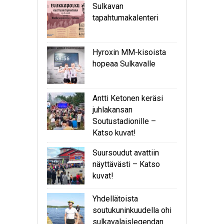
Sulkavan
tapahtumakalenteri
Hyroxin MM-kisoista
hopeaa Sulkavalle
Antti Ketonen keräsi
juhlakansan
Soutustadionille –
Katso kuvat!
Suursoudut avattiin
näyttävästi – Katso
kuvat!
Yhdellätoista
soutukuninkuudella ohi
sulkavalaislegendan