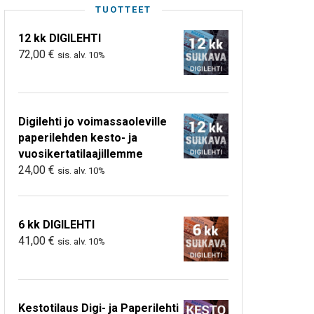
TUOTTEET
12 kk DIGILEHTI
72,00
€
sis. alv. 10%
Digilehti jo voimassaoleville
paperilehden kesto- ja
vuosikertatilaajillemme
24,00
€
sis. alv. 10%
6 kk DIGILEHTI
41,00
€
sis. alv. 10%
Kestotilaus Digi- ja Paperilehti