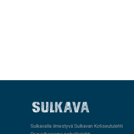
Sulkavalla ilmestyvä Sulkavan Kotiseutulehti