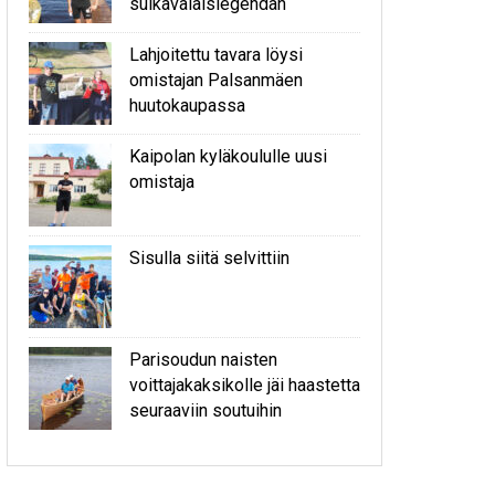
sulkavalaislegendan
Lahjoitettu tavara löysi
omistajan Palsanmäen
huutokaupassa
Kaipolan kyläkoululle uusi
omistaja
Sisulla siitä selvittiin
Parisoudun naisten
voittajakaksikolle jäi haastetta
seuraaviin soutuihin