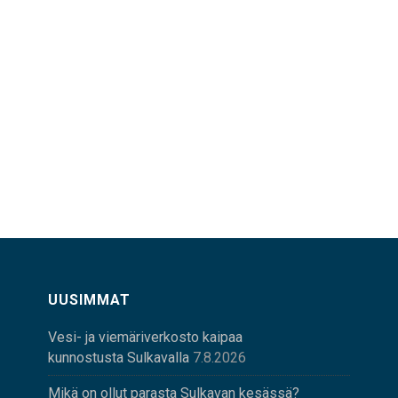
UUSIMMAT
Vesi- ja viemäriverkosto kaipaa
kunnostusta Sulkavalla
7.8.2026
Mikä on ollut parasta Sulkavan kesässä?