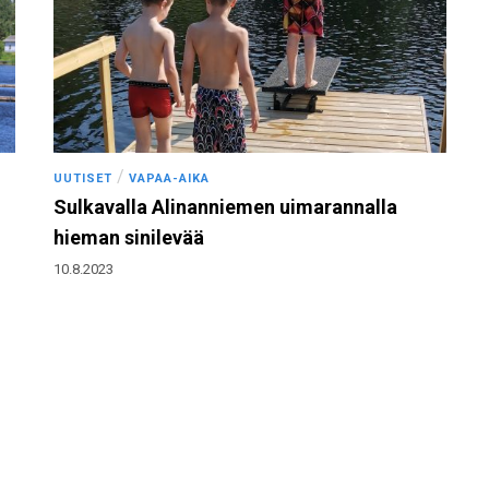
/
UUTISET
VAPAA-AIKA
Sulkavalla Alinanniemen uimarannalla
hieman sinilevää
10.8.2023