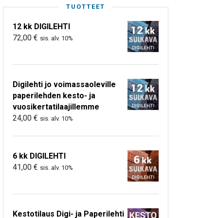
TUOTTEET
12 kk DIGILEHTI
72,00
€
sis. alv. 10%
Digilehti jo voimassaoleville
paperilehden kesto- ja
vuosikertatilaajillemme
24,00
€
sis. alv. 10%
6 kk DIGILEHTI
41,00
€
sis. alv. 10%
Kestotilaus Digi- ja Paperilehti