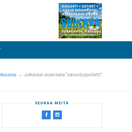
T
itussivu
→
Julkaisun avainsana "savustuspelletti"
SEURAA MEITÄ