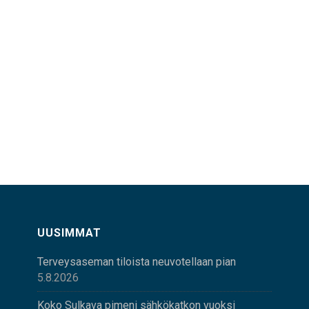
UUSIMMAT
Terveysaseman tiloista neuvotellaan pian
5.8.2026
Koko Sulkava pimeni sähkökatkon vuoksi