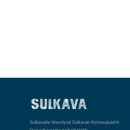
Sulkavalla ilmestyvä Sulkavan Kotiseutulehti