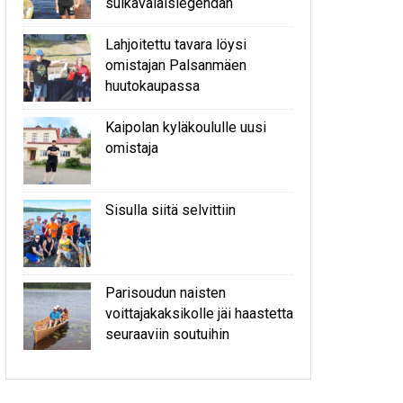
sulkavalaislegendan
Lahjoitettu tavara löysi
omistajan Palsanmäen
huutokaupassa
Kaipolan kyläkoululle uusi
omistaja
Sisulla siitä selvittiin
Parisoudun naisten
voittajakaksikolle jäi haastetta
seuraaviin soutuihin