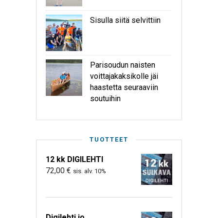
Sisulla siitä selvittiin
Parisoudun naisten
voittajakaksikolle jäi
haastetta seuraaviin
soutuihin
TUOTTEET
12 kk DIGILEHTI
72,00
€
sis. alv. 10%
Digilehti jo