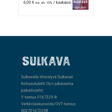
6,00
€
/ kuukausi
sis. alv. 10%
Sulkavalla ilmestyvä Sulkavan
Kotiseutulehti Oy:n julkaisema
paikallislehti.
Y-tunnus 0167229-8
Verkkolaskuosoite/OVT-tunnus:
003701672298