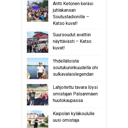
Antti Ketonen keräsi
juhlakansan
Soutustadionille –
Katso kuvat!
Suursoudut avattiin
näyttävästi – Katso
kuvat!
Yhdellätoista
soutukuninkuudella ohi
sulkavalaislegendan
Lahjoitettu tavara löysi
omistajan Palsanmäen
huutokaupassa
Kaipolan kyläkoululle
uusi omistaja