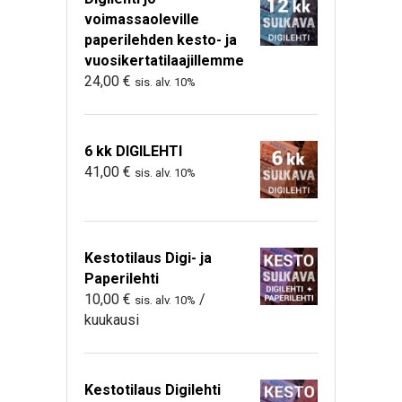
voimassaoleville
paperilehden kesto- ja
vuosikertatilaajillemme
24,00
€
sis. alv. 10%
6 kk DIGILEHTI
41,00
€
sis. alv. 10%
Kestotilaus Digi- ja
Paperilehti
10,00
€
/
sis. alv. 10%
kuukausi
Kestotilaus Digilehti